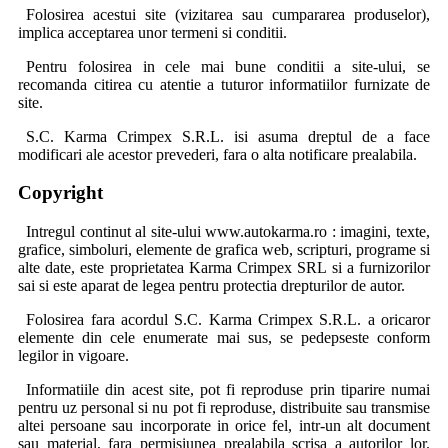
Folosirea acestui site (vizitarea sau cumpararea produselor),
implica acceptarea unor termeni si conditii.
Pentru folosirea in cele mai bune conditii a site-ului, se
recomanda citirea cu atentie a tuturor informatiilor furnizate de
site.
S.C. Karma Crimpex S.R.L. isi asuma dreptul de a face
modificari ale acestor prevederi, fara o alta notificare prealabila.
Copyright
Intregul continut al site-ului www.autokarma.ro : imagini, texte,
grafice, simboluri, elemente de grafica web, scripturi, programe si
alte date, este proprietatea Karma Crimpex SRL si a furnizorilor
sai si este aparat de legea pentru protectia drepturilor de autor.
Folosirea fara acordul S.C. Karma Crimpex S.R.L. a oricaror
elemente din cele enumerate mai sus, se pedepseste conform
legilor in vigoare.
Informatiile din acest site, pot fi reproduse prin tiparire numai
pentru uz personal si nu pot fi reproduse, distribuite sau transmise
altei persoane sau incorporate in orice fel, intr-un alt document
sau material, fara permisiunea prealabila scrisa a autorilor lor.