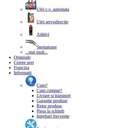
Ulei c.v. automata
Ulei servodirectie
Aditivi
Stergatoare
...mai mult...
Originale
Cerere pret
Franciza
Informatii
Cum?
Cum cumpar?
Livrare si transport
Garantie produse
Retur produse
Piesa la schimb
Intrebari frecvente