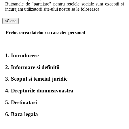
Butoanele de "partajare" pentru retelele sociale sunt exceptii si
incurajam utilizatorii site-ului nostru sa le foloseasca.
Securitatea datelor personale
×
Close
Date obligatorii pentru intocmirea facturii fiscale pe persoana
Prelucrarea datelor cu caracter personal
fizica :
Nume si prenume
Adresa de resedinta
1. Introducere
Date obligatorii pentru intocmirea facturii fiscale pe persoana
juridica :
2. Informare si definitii
Denumire societate comerciala
3. Scopul si temeiul juridic
Cod identificare fiscala (CIF) si atribut fiscal
Adresa sediului social
4. Drepturile dumneavoastra
Banca
Cont bancar (obligatoriu numai pentru transfer bancar)
5. Destinatari
Nume si prenume delegat
Datele Dvs. personale vor fi folosite de Karma Crimpex S.R.L.
6. Baza legala
si colaboratorii sai, numai in scopul declarat al acestui site si
anume la facturare si la identificarea unica ca si client.