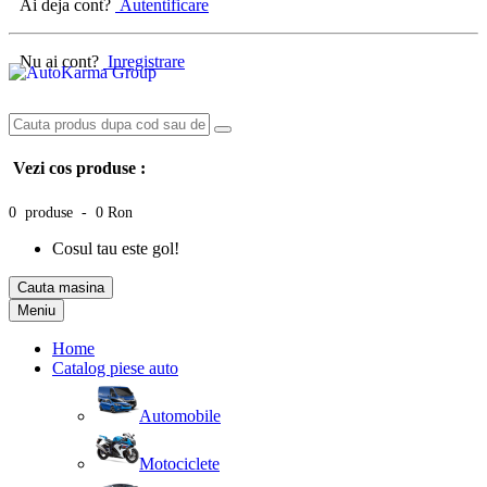
Ai deja cont?
Autentificare
Nu ai cont?
Inregistrare
Vezi cos produse :
0 produse - 0 Ron
Cosul tau este gol!
Cauta masina
Meniu
Home
Catalog piese auto
Automobile
Motociclete