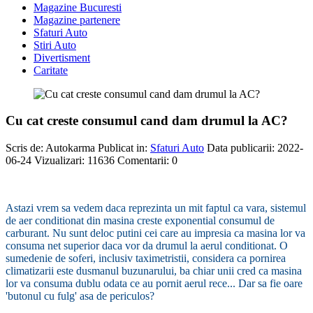
Magazine Bucuresti
Magazine partenere
Sfaturi Auto
Stiri Auto
Divertisment
Caritate
Cu cat creste consumul cand dam drumul la AC?
Scris de:
Autokarma
Publicat in:
Sfaturi Auto
Data publicarii: 2022-
06-24
Vizualizari:
11636
Comentarii:
0
-
Astazi vrem sa vedem daca reprezinta un mit faptul ca vara, sistemul
de aer conditionat din masina creste exponential consumul de
carburant. Nu sunt deloc putini cei care au impresia ca masina lor va
consuma net superior daca vor da drumul la aerul conditionat. O
sumedenie de soferi, inclusiv taximetristii, considera ca pornirea
climatizarii este dusmanul buzunarului, ba chiar unii cred ca masina
lor va consuma dublu odata ce au pornit aerul rece... Dar sa fie oare
'butonul cu fulg' asa de periculos?