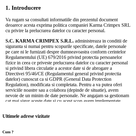
Informatiile din formularul de cerere comanda vor fi folosite
1. Introducere
pentru a vi se trimite confirmarea cererilor de comanda si
actualizari despre starea cererii.
Va rugam sa consultati informatiile din prezentul document
Karma Crimpex S.R.L. se obliga sa nu faca publice sau sa nu
deoarece acesta exprima politica companiei Karma Crimpex SRL
vanda bazele de date continand informatii referitoare la datele
cu privire la prelucrarea datelor cu caracter personal.
personale ale clientilor sai.
S.C. KARMA CRIMPEX S.R.L.
administreaza in conditii de
In cazul in care, la un moment dat, se va pune problema
siguranta si numai pentru scopurile specificate, datele personale
utilizarii datelor dumneavoastra personale in scopul realizarii
pe care ni le furnizati despre dumneavoastra conform cerintelor
unor campanii prin intermediul partenerilor nostri, vi se va cere
Regulamentului (UE) 679/2016 privind protectia persoanelor
acordul explicit.
fizice in ceea ce priveste prelucrarea datelor cu caracter personal
si privind libera circulatie a acestor date si de abrogare a
Limitare de responsabilitate
Directivei 95/46/CE (Regulamentul general privind protectia
datelor) cunoscut ca si GDPR (General Data Protection
Regulation), modificata si completata. Pentru a va putea oferi
Companiile, produsele sau serviciile mentionate in acest site
serviciile noastre sau a colabora (depinde de situatie), avem
sunt marci inregistrate ale companiilor respective.
nevoie de un minim de date personale. Ne angajam sa gestionam
cat mai sigur aceste date si cu acest scop avem implementate
Utilizarea oricarui nume de marca inregistrata este realizata doar
proceduri pe care le tratam cu seriozitate.
in scopul analizei si nu constituie reclama pentru compania
respectiva.
Ultimele adrese vizitate
De ce imi sunt prelucrate datele?
Ne rezervam dreptul de a nu onora, din motive obiective,
integral cererile de comanda cantitativ si valoric si respectiv de a
Avem nevoie de datele dumneavoastra pentru a va putea informa
Cum ?
anula cererile de comanda si cererile de pret, care nu sunt
privind situatia contului dumneavoastra de pe autokarma.ro,