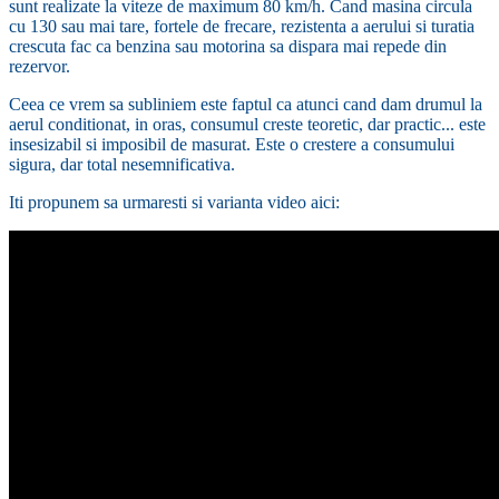
sunt realizate la viteze de maximum 80 km/h. Cand masina circula
cu 130 sau mai tare, fortele de frecare, rezistenta a aerului si turatia
crescuta fac ca benzina sau motorina sa dispara mai repede din
rezervor.
Ceea ce vrem sa subliniem este faptul ca atunci cand dam drumul la
aerul conditionat, in oras, consumul creste teoretic, dar practic... este
insesizabil si imposibil de masurat. Este o crestere a consumului
sigura, dar total nesemnificativa.
Iti propunem sa urmaresti si varianta video aici: