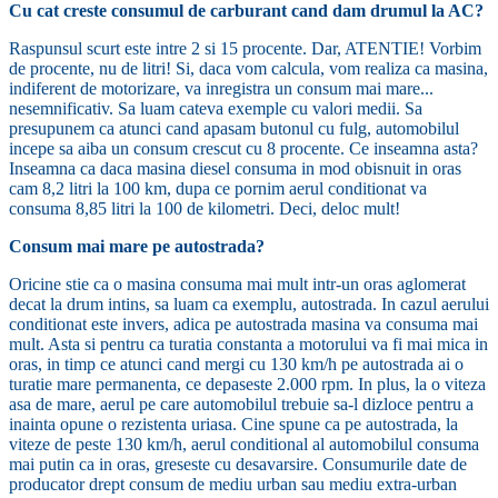
Cu cat creste consumul de carburant cand dam drumul la AC?
Raspunsul scurt este intre 2 si 15 procente. Dar, ATENTIE! Vorbim
de procente, nu de litri! Si, daca vom calcula, vom realiza ca masina,
indiferent de motorizare, va inregistra un consum mai mare...
nesemnificativ. Sa luam cateva exemple cu valori medii. Sa
presupunem ca atunci cand apasam butonul cu fulg, automobilul
incepe sa aiba un consum crescut cu 8 procente. Ce inseamna asta?
Inseamna ca daca masina diesel consuma in mod obisnuit in oras
cam 8,2 litri la 100 km, dupa ce pornim aerul conditionat va
consuma 8,85 litri la 100 de kilometri. Deci, deloc mult!
Consum mai mare pe autostrada?
Oricine stie ca o masina consuma mai mult intr-un oras aglomerat
decat la drum intins, sa luam ca exemplu, autostrada. In cazul aerului
conditionat este invers, adica pe autostrada masina va consuma mai
mult. Asta si pentru ca turatia constanta a motorului va fi mai mica in
oras, in timp ce atunci cand mergi cu 130 km/h pe autostrada ai o
turatie mare permanenta, ce depaseste 2.000 rpm. In plus, la o viteza
asa de mare, aerul pe care automobilul trebuie sa-l dizloce pentru a
inainta opune o rezistenta uriasa. Cine spune ca pe autostrada, la
viteze de peste 130 km/h, aerul conditional al automobilul consuma
mai putin ca in oras, greseste cu desavarsire. Consumurile date de
producator drept consum de mediu urban sau mediu extra-urban