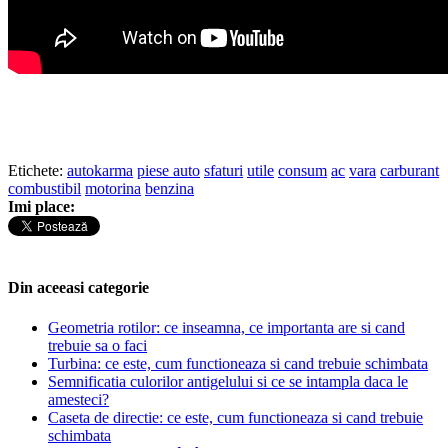
Etichete:
autokarma
piese auto
sfaturi
utile
consum
ac
vara
carburant
combustibil
motorina
benzina
Imi place:
Din aceeasi categorie
Geometria rotilor: ce inseamna, ce importanta are si cand
trebuie sa o faci
Turbina: ce este, cum functioneaza si cand trebuie schimbata
Semnificatia culorilor antigelului si ce se intampla daca le
amesteci?
Caseta de directie: ce este, cum functioneaza si cand trebuie
schimbata