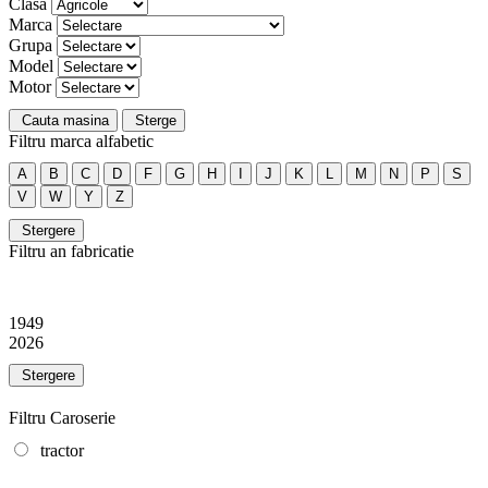
Clasa
Marca
Grupa
Model
Motor
Cauta masina
Sterge
Filtru marca alfabetic
A
B
C
D
F
G
H
I
J
K
L
M
N
P
S
V
W
Y
Z
Stergere
Filtru an fabricatie
1949
2026
Stergere
Filtru Caroserie
tractor