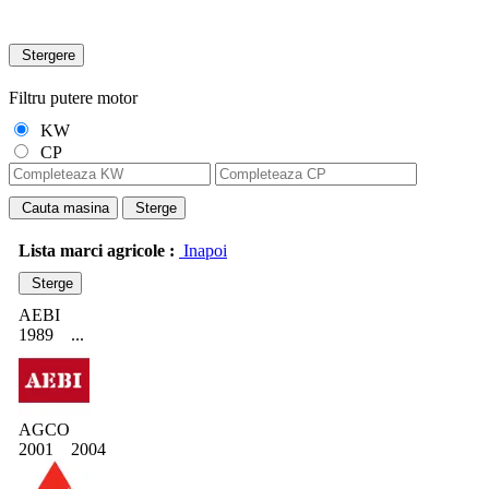
Stergere
Filtru putere motor
KW
CP
Cauta masina
Sterge
Lista marci agricole :
Inapoi
Sterge
AEBI
1989
...
AGCO
2001
2004