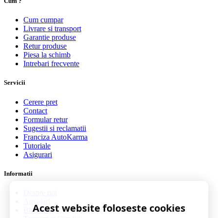
Cum ?
Cum cumpar
Livrare si transport
Garantie produse
Retur produse
Piesa la schimb
Intrebari frecvente
Servicii
Cerere pret
Contact
Formular retur
Sugestii si reclamatii
Franciza AutoKarma
Tutoriale
Asigurari
Informatii
Despre noi
Angajari
Acest website foloseste cookies
Blog auto