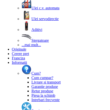
Ulei c.v. automata
Ulei servodirectie
Aditivi
Stergatoare
...mai mult...
Originale
Cerere pret
Franciza
Informatii
Cum?
Cum cumpar?
Livrare si transport
Garantie produse
Retur produse
Piesa la schimb
Intrebari frecvente