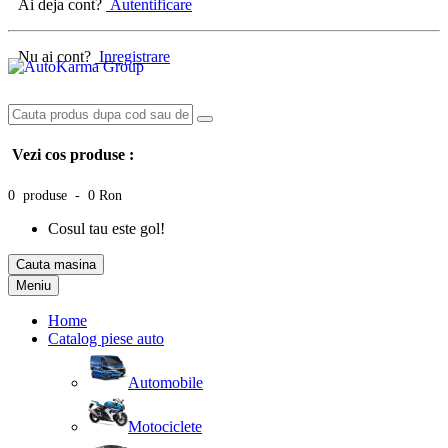
Ai deja cont?
Autentificare
Nu ai cont?
Inregistrare
Vezi cos produse :
0 produse - 0 Ron
Cosul tau este gol!
Cauta masina
Meniu
Home
Catalog piese auto
Automobile
Motociclete