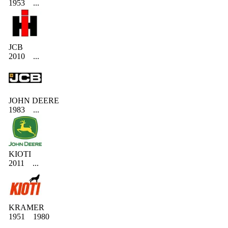
1953
...
JCB
2010
...
JOHN DEERE
1983
...
KIOTI
2011
...
KRAMER
1951
1980