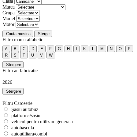
Clasa
Marca
Grupa
Model
Motor
Cauta masina
Sterge
Filtru marca alfabetic
A
B
C
D
E
F
G
H
I
K
L
M
N
O
P
R
S
T
U
V
W
Stergere
Filtru an fabricatie
2026
Stergere
Filtru Caroserie
Șasiu autobuz
platforma/sasiu
vehicul pentru utilizare generala
autobascula
autoutilitara/combi