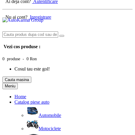
Ai deja cont?
Autentificare
Nu ai cont?
Inregistrare
Vezi cos produse :
0 produse - 0 Ron
Cosul tau este gol!
Cauta masina
Meniu
Home
Catalog piese auto
Automobile
Motociclete