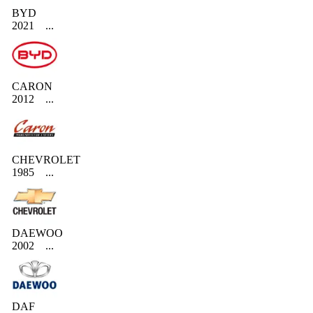
BYD
2021
...
CARON
2012
...
CHEVROLET
1985
...
DAEWOO
2002
...
DAF