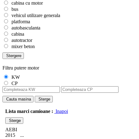
cabina cu motor
bus
vehicul utilizare generala
platforma
autobasculanta
cabina
autotractor
mixer beton
Stergere
Filtru putere motor
KW
CP
Cauta masina
Sterge
Lista marci camioane :
Inapoi
Sterge
AEBI
2015
...