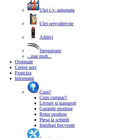
Ulei c.v. automata
Ulei servodirectie
Aditivi
Stergatoare
...mai mult...
Originale
Cerere pret
Franciza
Informatii
Cum?
Cum cumpar?
Livrare si transport
Garantie produse
Retur produse
Piesa la schimb
Intrebari frecvente