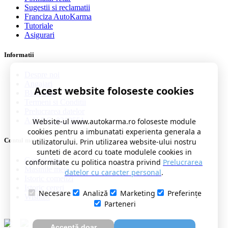
Sugestii si reclamatii
Franciza AutoKarma
Tutoriale
Asigurari
Informatii
Despre noi
Angajari
Acest website foloseste cookies
Blog auto
Termeni si Conditii
Prelucrarea datelor
A.N.P.C. 0219551
Website-ul www.autokarma.ro foloseste module
cookies pentru a imbunatati experienta generala a
Contul meu
utilizatorului. Prin utilizarea website-ului nostru
sunteti de acord cu toate modulele cookies in
Contul meu
conformitate cu politica noastra privind
Prelucrarea
Masinile mele
datelor cu caracter personal
.
Istoric comenzi
Istoric cereri
Necesare
Analiză
Marketing
Preferințe
Wishlist
Parteneri
Acceptă doar