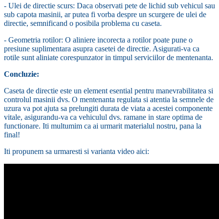
- Ulei de directie scurs: Daca observati pete de lichid sub vehicul sau
sub capota masinii, ar putea fi vorba despre un scurgere de ulei de
directie, semnificand o posibila problema cu caseta.
- Geometria rotilor: O aliniere incorecta a rotilor poate pune o
presiune suplimentara asupra casetei de directie. Asigurati-va ca
rotile sunt aliniate corespunzator in timpul serviciilor de mentenanta.
Concluzie:
Caseta de directie este un element esential pentru manevrabilitatea si
controlul masinii dvs. O mentenanta regulata si atentia la semnele de
uzura va pot ajuta sa prelungiti durata de viata a acestei componente
vitale, asigurandu-va ca vehiculul dvs. ramane in stare optima de
functionare. Iti multumim ca ai urmarit materialul nostru, pana la
final!
Iti propunem sa urmaresti si varianta video aici: