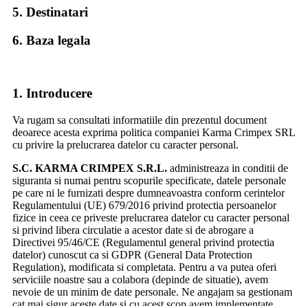
5. Destinatari
Nume si prenume delegat
Datele Dvs. personale vor fi folosite de Karma Crimpex S.R.L.
6. Baza legala
si colaboratorii sai, numai in scopul declarat al acestui site si
anume la facturare si la identificarea unica ca si client.
Informatiile din formularul de cerere comanda vor fi folosite
1. Introducere
pentru a vi se trimite confirmarea cererilor de comanda si
actualizari despre starea cererii.
Va rugam sa consultati informatiile din prezentul document
Karma Crimpex S.R.L. se obliga sa nu faca publice sau sa nu
deoarece acesta exprima politica companiei Karma Crimpex SRL
vanda bazele de date continand informatii referitoare la datele
cu privire la prelucrarea datelor cu caracter personal.
personale ale clientilor sai.
S.C. KARMA CRIMPEX S.R.L.
administreaza in conditii de
In cazul in care, la un moment dat, se va pune problema
siguranta si numai pentru scopurile specificate, datele personale
utilizarii datelor dumneavoastra personale in scopul realizarii
pe care ni le furnizati despre dumneavoastra conform cerintelor
unor campanii prin intermediul partenerilor nostri, vi se va cere
Regulamentului (UE) 679/2016 privind protectia persoanelor
acordul explicit.
fizice in ceea ce priveste prelucrarea datelor cu caracter personal
si privind libera circulatie a acestor date si de abrogare a
Limitare de responsabilitate
Directivei 95/46/CE (Regulamentul general privind protectia
datelor) cunoscut ca si GDPR (General Data Protection
Regulation), modificata si completata. Pentru a va putea oferi
Companiile, produsele sau serviciile mentionate in acest site
serviciile noastre sau a colabora (depinde de situatie), avem
sunt marci inregistrate ale companiilor respective.
nevoie de un minim de date personale. Ne angajam sa gestionam
cat mai sigur aceste date si cu acest scop avem implementate
Utilizarea oricarui nume de marca inregistrata este realizata doar