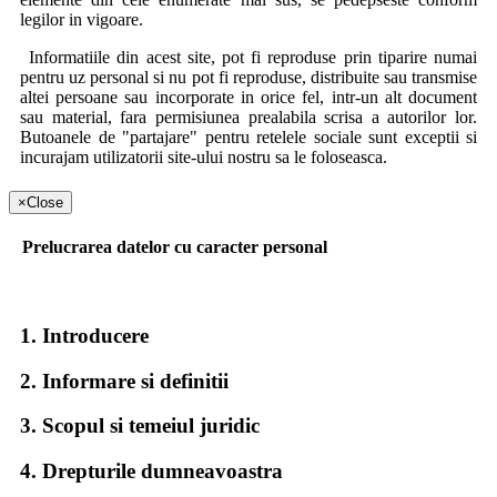
legilor in vigoare.
Informatiile din acest site, pot fi reproduse prin tiparire numai
pentru uz personal si nu pot fi reproduse, distribuite sau transmise
altei persoane sau incorporate in orice fel, intr-un alt document
sau material, fara permisiunea prealabila scrisa a autorilor lor.
Butoanele de "partajare" pentru retelele sociale sunt exceptii si
incurajam utilizatorii site-ului nostru sa le foloseasca.
Securitatea datelor personale
×
Close
Date obligatorii pentru intocmirea facturii fiscale pe persoana
Prelucrarea datelor cu caracter personal
fizica :
Nume si prenume
Adresa de resedinta
1. Introducere
Date obligatorii pentru intocmirea facturii fiscale pe persoana
juridica :
2. Informare si definitii
Denumire societate comerciala
3. Scopul si temeiul juridic
Cod identificare fiscala (CIF) si atribut fiscal
Adresa sediului social
4. Drepturile dumneavoastra
Banca
Cont bancar (obligatoriu numai pentru transfer bancar)