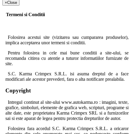
×
Close
Termeni si Conditii
Folosirea acestui site (vizitarea sau cumpararea produselor),
implica acceptarea unor termeni si conditii.
Pentru folosirea in cele mai bune conditii a site-ului, se
recomanda citirea cu atentie a tuturor informatiilor furnizate de
site.
S.C. Karma Crimpex S.R.L. isi asuma dreptul de a face
modificari ale acestor prevederi, fara o alta notificare prealabila.
Copyright
Intregul continut al site-ului www.autokarma.ro : imagini, texte,
grafice, simboluri, elemente de grafica web, scripturi, programe si
alte date, este proprietatea Karma Crimpex SRL si a furnizorilor
sai si este aparat de legea pentru protectia drepturilor de autor.
Folosirea fara acordul S.C. Karma Crimpex S.R.L. a oricaror
elemente din cele enumerate mai sus, se pedepseste conform