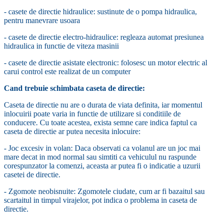
- casete de directie hidraulice: sustinute de o pompa hidraulica,
pentru manevrare usoara
- casete de directie electro-hidraulice: regleaza automat presiunea
hidraulica in functie de viteza masinii
- casete de directie asistate electronic: folosesc un motor electric al
carui control este realizat de un computer
Cand trebuie schimbata caseta de directie:
Caseta de directie nu are o durata de viata definita, iar momentul
inlocuirii poate varia in functie de utilizare si conditiile de
conducere. Cu toate acestea, exista semne care indica faptul ca
caseta de directie ar putea necesita inlocuire:
- Joc excesiv in volan: Daca observati ca volanul are un joc mai
mare decat in mod normal sau simtiti ca vehiculul nu raspunde
corespunzator la comenzi, aceasta ar putea fi o indicatie a uzurii
casetei de directie.
- Zgomote neobisnuite: Zgomotele ciudate, cum ar fi bazaitul sau
scartaitul in timpul virajelor, pot indica o problema in caseta de
directie.