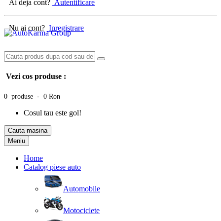
Ai deja cont?
Autentificare
Nu ai cont?
Inregistrare
Vezi cos produse :
0 produse - 0 Ron
Cosul tau este gol!
Cauta masina
Meniu
Home
Catalog piese auto
Automobile
Motociclete