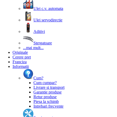
Ulei c.v. automata
Ulei servodirectie
Aditivi
Stergatoare
...mai mult...
Originale
Cerere pret
Franciza
Informatii
Cum?
Cum cumpar?
Livrare si transport
Garantie produse
Retur produse
Piesa la schimb
Intrebari frecvente