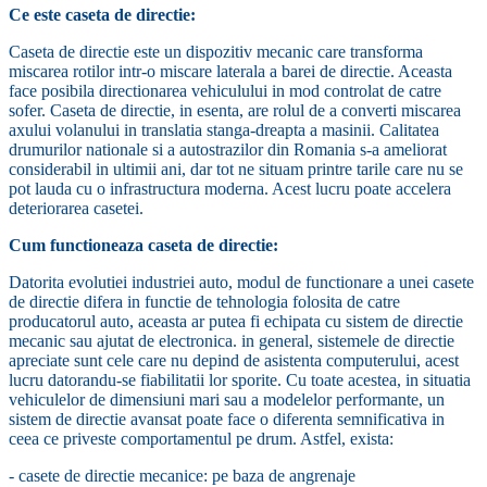
Ce este caseta de directie:
Caseta de directie este un dispozitiv mecanic care transforma
miscarea rotilor intr-o miscare laterala a barei de directie. Aceasta
face posibila directionarea vehiculului in mod controlat de catre
sofer. Caseta de directie, in esenta, are rolul de a converti miscarea
axului volanului in translatia stanga-dreapta a masinii. Calitatea
drumurilor nationale si a autostrazilor din Romania s-a ameliorat
considerabil in ultimii ani, dar tot ne situam printre tarile care nu se
pot lauda cu o infrastructura moderna. Acest lucru poate accelera
deteriorarea casetei.
Cum functioneaza caseta de directie:
Datorita evolutiei industriei auto, modul de functionare a unei casete
de directie difera in functie de tehnologia folosita de catre
producatorul auto, aceasta ar putea fi echipata cu sistem de directie
mecanic sau ajutat de electronica. in general, sistemele de directie
apreciate sunt cele care nu depind de asistenta computerului, acest
lucru datorandu-se fiabilitatii lor sporite. Cu toate acestea, in situatia
vehiculelor de dimensiuni mari sau a modelelor performante, un
sistem de directie avansat poate face o diferenta semnificativa in
ceea ce priveste comportamentul pe drum. Astfel, exista:
- casete de directie mecanice: pe baza de angrenaje