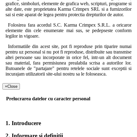
grafice, simboluri, elemente de grafica web, scripturi, programe si
alte date, este proprietatea Karma Crimpex SRL si a furnizorilor
sai si este aparat de legea pentru protectia drepturilor de autor.
Folosirea fara acordul S.C. Karma Crimpex S.R.L. a oricaror
elemente din cele enumerate mai sus, se pedepseste conform
legilor in vigoare.
Informatiile din acest site, pot fi reproduse prin tiparire numai
pentru uz personal si nu pot fi reproduse, distribuite sau transmise
altei persoane sau incorporate in orice fel, intr-un alt document
sau material, fara permisiunea prealabila scrisa a autorilor lor.
Butoanele de "partajare" pentru retelele sociale sunt exceptii si
incurajam utilizatorii site-ului nostru sa le foloseasca.
Securitatea datelor personale
×
Close
Date obligatorii pentru intocmirea facturii fiscale pe persoana
Prelucrarea datelor cu caracter personal
fizica :
Nume si prenume
Adresa de resedinta
1. Introducere
Date obligatorii pentru intocmirea facturii fiscale pe persoana
juridica :
2. Informare si definitii