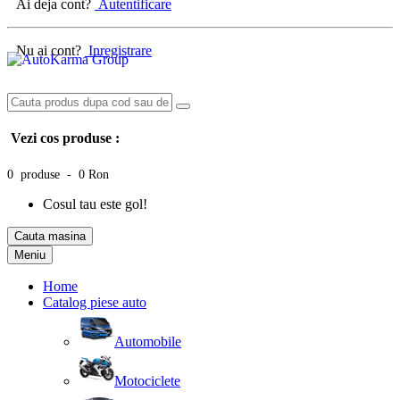
Ai deja cont?
Autentificare
Nu ai cont?
Inregistrare
Vezi cos produse :
0 produse - 0 Ron
Cosul tau este gol!
Cauta masina
Meniu
Home
Catalog piese auto
Automobile
Motociclete