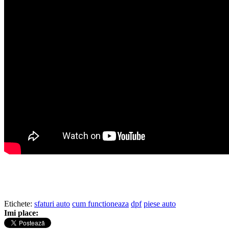
Etichete:
sfaturi auto
cum functioneaza
dpf
piese auto
Imi place: