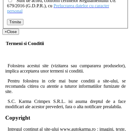
Sunt de acord, conform cerintelor Regulamentului UE
679/2016 (G.D.P.R.), cu
Prelucrarea datelor cu caracter
personal
Trimite
×
Close
Termeni si Conditii
Folosirea acestui site (vizitarea sau cumpararea produselor),
implica acceptarea unor termeni si conditii.
Pentru folosirea in cele mai bune conditii a site-ului, se
recomanda citirea cu atentie a tuturor informatiilor furnizate de
site.
S.C. Karma Crimpex S.R.L. isi asuma dreptul de a face
modificari ale acestor prevederi, fara o alta notificare prealabila.
Copyright
Intregul continut al site-ului www.autokarma.ro : imagini, texte,