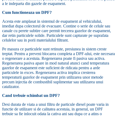
a le indeparta din gazele de esapament.
Cum functioneaza un DPF?
Acesta este amplasat in sistemul de esapament al vehiculului,
imediat dupa colectorul de evacuare. Contine o serie de celule sau
canale cu perete subtire care permit trecerea gazelor de esapament,
dar retin particulele solide. Particulele sunt capturate pe suprafata
celulelor sau in porii materialului filtrant.
Pe masura ce particulele sunt retinute, presiunea in sistem creste
treptat. Pentru a preveni blocarea completa a DPF-ului, este necesara
o regenerare a acestuia. Regenerarea poate fi pasiva sau activa.
Regenerarea pasiva apare in mod natural atunci cand temperatura
gazelor de esapament este suficient de ridicata pentru a arde
particulele in exces. Regenerarea activa implica cresterea
temperaturii gazelor de esapament prin utilizarea unor metode
precum injectia de combustibil suplimentar sau utilizarea unui
catalizator.
Cand trebuie schimbat un DPF?
Desi durata de viata a unui filtru de particule diesel poate varia in
functie de utilizare si de calitatea acestuia, in general, un DPF
trebuie sa fie inlocuit odata la cativa ani sau dupa ce a atins o