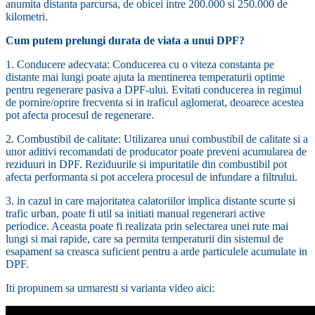
anumita distanta parcursa, de obicei intre 200.000 si 250.000 de
kilometri.
Cum putem prelungi durata de viata a unui DPF?
1. Conducere adecvata: Conducerea cu o viteza constanta pe
distante mai lungi poate ajuta la mentinerea temperaturii optime
pentru regenerare pasiva a DPF-ului. Evitati conducerea in regimul
de pornire/oprire frecventa si in traficul aglomerat, deoarece acestea
pot afecta procesul de regenerare.
2. Combustibil de calitate: Utilizarea unui combustibil de calitate si a
unor aditivi recomandati de producator poate preveni acumularea de
reziduuri in DPF. Reziduurile si impuritatile din combustibil pot
afecta performanta si pot accelera procesul de infundare a filtrului.
3. in cazul in care majoritatea calatoriilor implica distante scurte si
trafic urban, poate fi util sa initiati manual regenerari active
periodice. Aceasta poate fi realizata prin selectarea unei rute mai
lungi si mai rapide, care sa permita temperaturii din sistemul de
esapament sa creasca suficient pentru a arde particulele acumulate in
DPF.
Iti propunem sa urmaresti si varianta video aici: