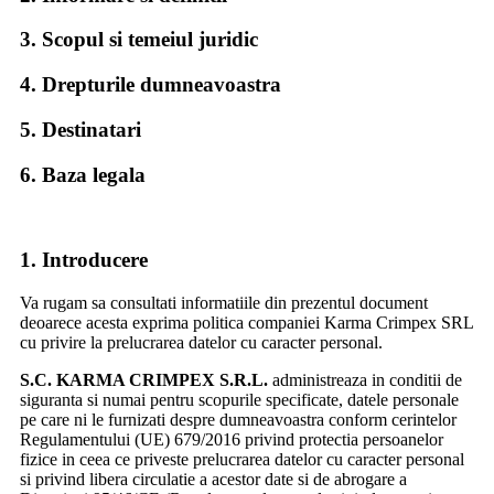
Denumire societate comerciala
3. Scopul si temeiul juridic
Cod identificare fiscala (CIF) si atribut fiscal
Adresa sediului social
4. Drepturile dumneavoastra
Banca
Cont bancar (obligatoriu numai pentru transfer bancar)
5. Destinatari
Nume si prenume delegat
Datele Dvs. personale vor fi folosite de Karma Crimpex S.R.L.
6. Baza legala
si colaboratorii sai, numai in scopul declarat al acestui site si
anume la facturare si la identificarea unica ca si client.
Informatiile din formularul de cerere comanda vor fi folosite
1. Introducere
pentru a vi se trimite confirmarea cererilor de comanda si
actualizari despre starea cererii.
Va rugam sa consultati informatiile din prezentul document
Karma Crimpex S.R.L. se obliga sa nu faca publice sau sa nu
deoarece acesta exprima politica companiei Karma Crimpex SRL
vanda bazele de date continand informatii referitoare la datele
cu privire la prelucrarea datelor cu caracter personal.
personale ale clientilor sai.
S.C. KARMA CRIMPEX S.R.L.
administreaza in conditii de
In cazul in care, la un moment dat, se va pune problema
siguranta si numai pentru scopurile specificate, datele personale
utilizarii datelor dumneavoastra personale in scopul realizarii
pe care ni le furnizati despre dumneavoastra conform cerintelor
unor campanii prin intermediul partenerilor nostri, vi se va cere
Regulamentului (UE) 679/2016 privind protectia persoanelor
acordul explicit.
fizice in ceea ce priveste prelucrarea datelor cu caracter personal
si privind libera circulatie a acestor date si de abrogare a