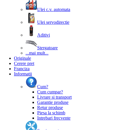
Ulei c.v. automata
Ulei servodirectie
Aditivi
Stergatoare
...mai mult...
Originale
Cerere pret
Franciza
Informatii
Cum?
Cum cumpar?
Livrare si transport
Garantie produse
Retur produse
Piesa la schimb
Intrebari frecvente