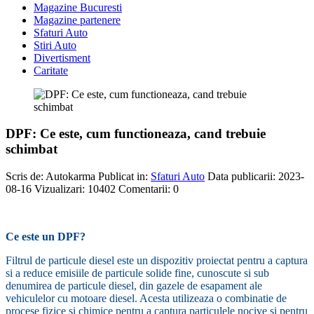
Magazine Bucuresti
Magazine partenere
Sfaturi Auto
Stiri Auto
Divertisment
Caritate
DPF: Ce este, cum functioneaza, cand trebuie
schimbat
Scris de:
Autokarma
Publicat in:
Sfaturi Auto
Data publicarii: 2023-
08-16
Vizualizari:
10402
Comentarii:
0
-
Ce este un DPF?
Filtrul de particule diesel este un dispozitiv proiectat pentru a captura
si a reduce emisiile de particule solide fine, cunoscute si sub
denumirea de particule diesel, din gazele de esapament ale
vehiculelor cu motoare diesel. Acesta utilizeaza o combinatie de
procese fizice si chimice pentru a captura particulele nocive si pentru