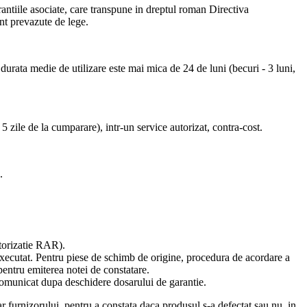
ntiile asociate, care transpune in dreptul roman Directiva
unt prevazute de lege.
durata medie de utilizare este mai mica de 24 de luni (becuri - 3 luni,
5 zile de la cumparare), intr-un service autorizat, contra-cost.
.
utorizatie RAR).
 executat. Pentru piese de schimb de origine, procedura de acordare a
pentru emiterea notei de constatare.
d comunicat dupa deschidere dosarului de garantie.
ar furnizorului, pentru a constata daca produsul s-a defectat sau nu, in