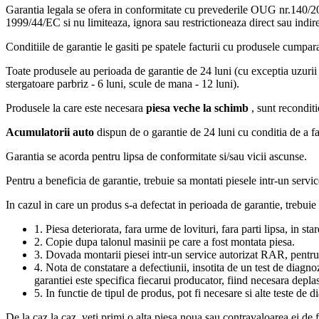
Garantia legala se ofera in conformitate cu prevederile OUG nr.140/20
1999/44/EC si nu limiteaza, ignora sau restrictioneaza direct sau indire
Conditiile de garantie le gasiti pe spatele facturii cu produsele cumpara
Toate produsele au perioada de garantie de 24 luni (cu exceptia uzurii 
stergatoare parbriz - 6 luni, scule de mana - 12 luni).
Produsele la care este necesara
piesa veche la schimb
, sunt reconditi
Acumulatorii auto
dispun de o garantie de 24 luni cu conditia de a fac
Garantia se acorda pentru lipsa de conformitate si/sau vicii ascunse.
Pentru a beneficia de garantie, trebuie sa montati piesele intr-un servic
In cazul in care un produs s-a defectat in perioada de garantie, trebuie 
1. Piesa deteriorata, fara urme de lovituri, fara parti lipsa, in st
2. Copie dupa talonul masinii pe care a fost montata piesa.
3. Dovada montarii piesei intr-un service autorizat RAR, pentru 
4. Nota de constatare a defectiunii, insotita de un test de diag
garantiei este specifica fiecarui producator, fiind necesara depla
5. In functie de tipul de produs, pot fi necesare si alte teste d
De la caz la caz, veti primi o alta piesa noua sau contravaloarea ei d