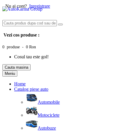
Nu ai cont?
Inregistrare
Vezi cos produse :
0 produse - 0 Ron
Cosul tau este gol!
Cauta masina
Meniu
Home
Catalog piese auto
Automobile
Motociclete
Autobuze