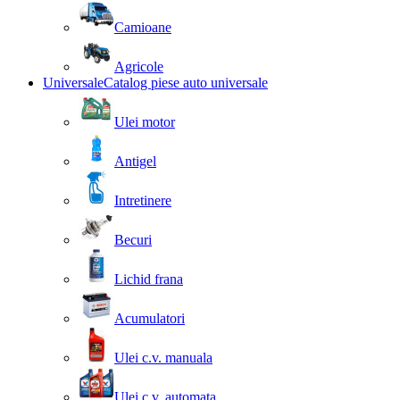
Camioane
Agricole
Universale
Catalog piese auto universale
Ulei motor
Antigel
Intretinere
Becuri
Lichid frana
Acumulatori
Ulei c.v. manuala
Ulei c.v. automata