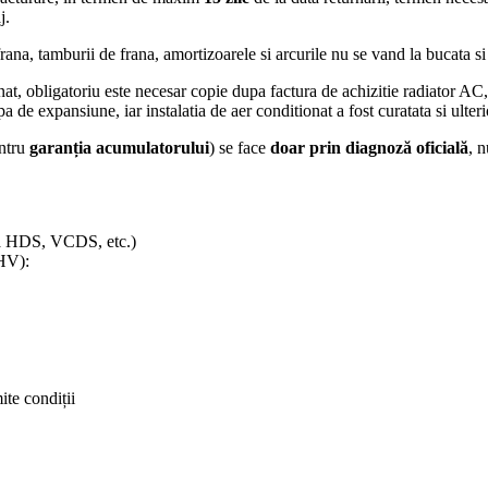
j.
rana, tamburii de frana, amortizoarele si arcurile nu se vand la bucata si
at, obligatoriu este necesar copie dupa factura de achizitie radiator AC
a de expansiune, iar instalatia de aer conditionat a fost curatata si ulter
ntru
garanția acumulatorului
) se face
doar prin diagnoză oficială
, n
da HDS, VCDS, etc.)
(HV):
ite condiții