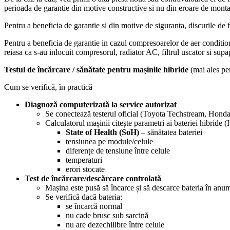
perioada de garantie din motive constructive si nu din eroare de monta
Pentru a beneficia de garantie si din motive de siguranta, discurile de f
Pentru a beneficia de garantie in cazul compresoarelor de aer condition
reiasa ca s-au inlocuit compresorul, radiator AC, filtrul uscator si supap
Testul de încărcare / sănătate pentru mașinile hibride
(mai ales pe
Cum se verifică, în practică
Diagnoză computerizată la service autorizat
Se conectează testerul oficial (Toyota Techstream, Hon
Calculatorul mașinii citește parametri ai bateriei hibride 
State of Health (SoH)
– sănătatea bateriei
tensiunea pe module/celule
diferențe de tensiune între celule
temperaturi
erori stocate
Test de încărcare/descărcare controlată
Mașina este pusă să încarce și să descarce bateria în anum
Se verifică dacă bateria:
se încarcă normal
nu cade brusc sub sarcină
nu are dezechilibre între celule