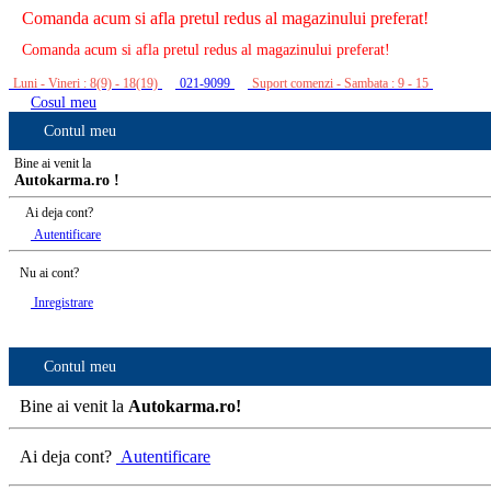
Comanda acum si afla pretul redus al magazinului preferat!
Comanda acum si afla pretul redus al magazinului preferat!
Luni - Vineri : 8(9) - 18(19)
021-9099
Suport comenzi - Sambata : 9 - 15
Cosul meu
Contul meu
Bine ai venit la
Autokarma.ro !
Ai deja cont?
Autentificare
Nu ai cont?
Inregistrare
Contul meu
Bine ai venit la
Autokarma.ro!
Ai deja cont?
Autentificare