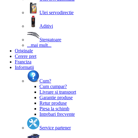
Ulei servodirectie
Aditivi
Stergatoare
...mai mult...
Originale
Cerere pret
Franciza
Informatii
Cum?
Cum cumpar?
Livrare si transport
Garantie produse
Retur produse
Piesa la schimb
Intrebari frecvente
Service partener