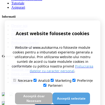
Tutoriale
Asigurari
Informatii
Despre noi
Angajari
Acest website foloseste cookies
Blog auto
Termeni si Conditii
Prelucrarea datelor
A.N.P.C. 0219551
Website-ul www.autokarma.ro foloseste module
cookies pentru a imbunatati experienta generala a
Contul meu
utilizatorului. Prin utilizarea website-ului nostru
sunteti de acord cu toate modulele cookies in
Contul meu
conformitate cu politica noastra privind
Prelucrarea
Masinile mele
datelor cu caracter personal
.
Istoric comenzi
Istoric cereri
Necesare
Analiză
Marketing
Preferințe
Wishlist
Parteneri
Acceptă doar
Acceptă selectate
Necesare