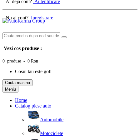
Ai deja cont?
Autentificare
Nu ai cont?
Inregistrare
Vezi cos produse :
0 produse - 0 Ron
Cosul tau este gol!
Cauta masina
Meniu
Home
Catalog piese auto
Automobile
Motociclete