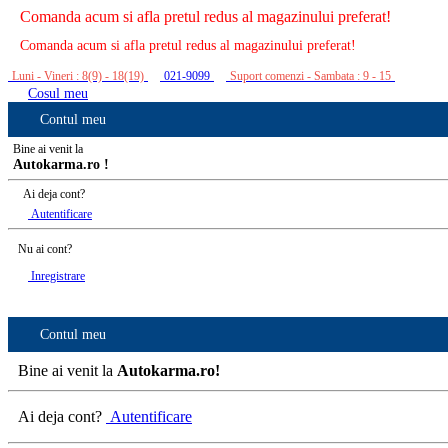
Comanda acum si afla pretul redus al magazinului preferat!
Comanda acum si afla pretul redus al magazinului preferat!
Luni - Vineri : 8(9) - 18(19)
021-9099
Suport comenzi - Sambata : 9 - 15
Cosul meu
Contul meu
Bine ai venit la
Autokarma.ro !
Ai deja cont?
Autentificare
Nu ai cont?
Inregistrare
Contul meu
Bine ai venit la
Autokarma.ro!
Ai deja cont?
Autentificare