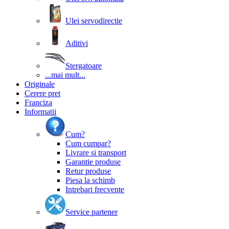
Ulei servodirectie
Aditivi
Stergatoare
...mai mult...
Originale
Cerere pret
Franciza
Informatii
Cum?
Cum cumpar?
Livrare si transport
Garantie produse
Retur produse
Piesa la schimb
Intrebari frecvente
Service partener