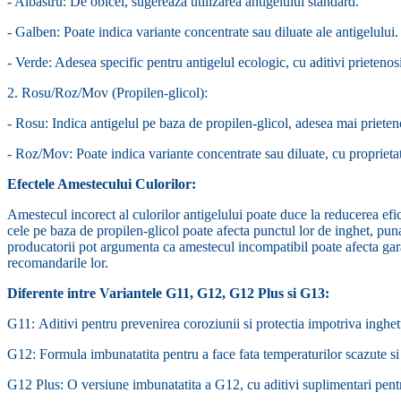
- Albastru: De obicei, sugereaza utilizarea antigelului standard.
- Galben: Poate indica variante concentrate sau diluate ale antigelului.
- Verde: Adesea specific pentru antigelul ecologic, cu aditivi prietenos
2. Rosu/Roz/Mov (Propilen-glicol):
- Rosu: Indica antigelul pe baza de propilen-glicol, adesea mai prieten
- Roz/Mov: Poate indica variante concentrate sau diluate, cu proprietat
Efectele Amestecului Culorilor:
Amestecul incorect al culorilor antigelului poate duce la reducerea efi
cele pe baza de propilen-glicol poate afecta punctul lor de inghet, puna
producatorii pot argumenta ca amestecul incompatibil poate afecta garan
recomandarile lor.
Diferente intre Variantele G11, G12, G12 Plus si G13:
G11:
Aditivi pentru prevenirea coroziunii si protectia impotriva ingh
G12: Formula imbunatatita pentru a face fata temperaturilor scazute si
G12 Plus: O versiune imbunatatita a G12, cu aditivi suplimentari pentr