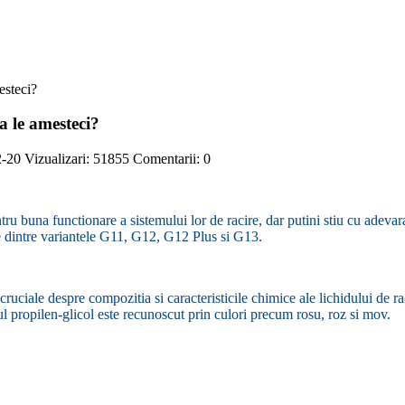
a le amesteci?
2-20
Vizualizari:
51855
Comentarii:
0
ntru buna functionare a sistemului lor de racire, dar putini stiu cu adeva
ele dintre variantele G11, G12, G12 Plus si G13.
cruciale despre compozitia si caracteristicile chimice ale lichidului de r
lul propilen-glicol este recunoscut prin culori precum rosu, roz si mov.