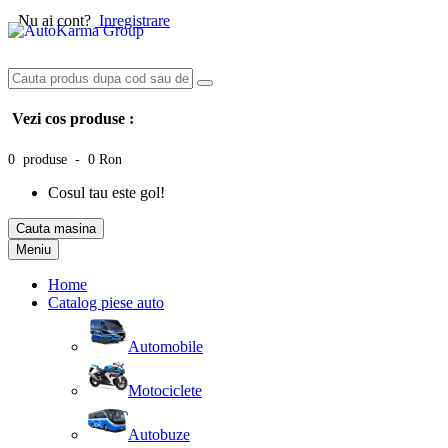
Nu ai cont?
Inregistrare
Vezi cos produse :
0 produse - 0 Ron
Cosul tau este gol!
Cauta masina
Meniu
Home
Catalog piese auto
Automobile
Motociclete
Autobuze