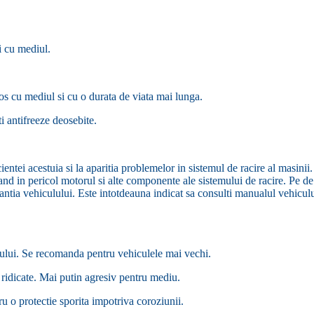
i cu mediul.
os cu mediul si cu o durata de viata mai lunga.
i antifreeze deosebite.
cientei acestuia si la aparitia problemelor in sistemul de racire al masin
nd in pericol motorul si alte componente ale sistemului de racire. Pe de a
tia vehiculului. Este intotdeauna indicat sa consulti manualul vehiculul
etului. Se recomanda pentru vehiculele mai vechi.
 ridicate. Mai putin agresiv pentru mediu.
u o protectie sporita impotriva coroziunii.