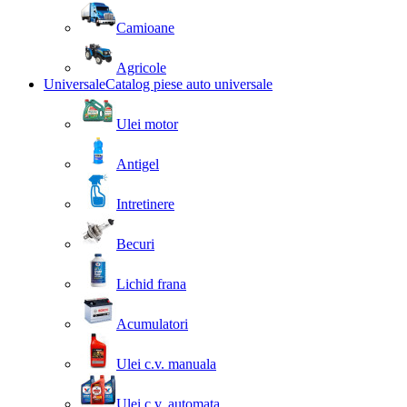
Camioane
Agricole
Universale
Catalog piese auto universale
Ulei motor
Antigel
Intretinere
Becuri
Lichid frana
Acumulatori
Ulei c.v. manuala
Ulei c.v. automata