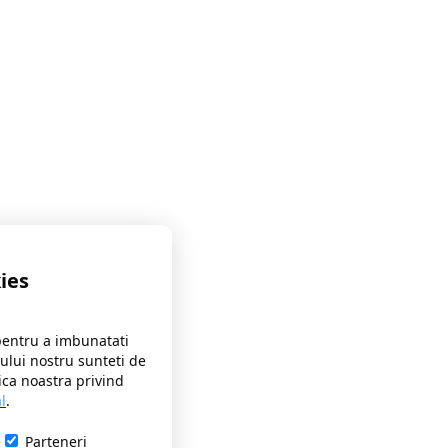
ies
pentru a imbunatati
-ului nostru sunteti de
ica noastra privind
l
.
e
Parteneri