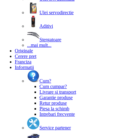
Ulei servodirectie
Aditivi
Stergatoare
...mai mult...
Originale
Cerere pret
Franciza
Informatii
Cum?
Cum cumpar?
Livrare si transport
Garantie produse
Retur produse
Piesa la schimb
Intrebari frecvente
Service partener