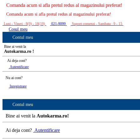
Comanda acum si afla pretul redus al magazinului preferat!
Comanda acum si afla pretul redus al magazinului preferat!
Luni - Vineri : 8(9) - 18(19)
021-9099
Suport comenzi - Sambata : 9 - 15
Cosul meu
Contul meu
Bine ai venit la
Autokarma.ro !
Ai deja cont?
Autentificare
Nu ai cont?
Inregistrare
Contul meu
Bine ai venit la
Autokarma.ro!
Ai deja cont?
Autentificare