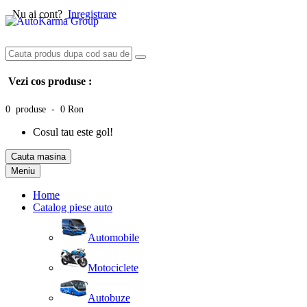
Nu ai cont?
Inregistrare
Vezi cos produse :
0 produse - 0 Ron
Cosul tau este gol!
Cauta masina
Meniu
Home
Catalog piese auto
Automobile
Motociclete
Autobuze