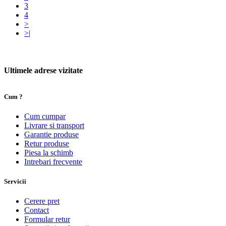
3
4
>
>|
Ultimele adrese vizitate
Cum ?
Cum cumpar
Livrare si transport
Garantie produse
Retur produse
Piesa la schimb
Intrebari frecvente
Servicii
Cerere pret
Contact
Formular retur