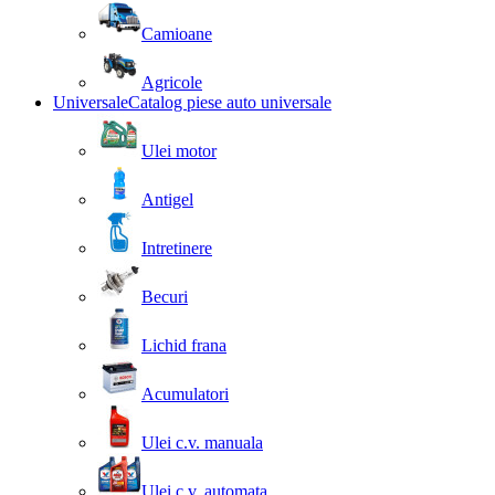
Camioane
Agricole
Universale
Catalog piese auto universale
Ulei motor
Antigel
Intretinere
Becuri
Lichid frana
Acumulatori
Ulei c.v. manuala
Ulei c.v. automata