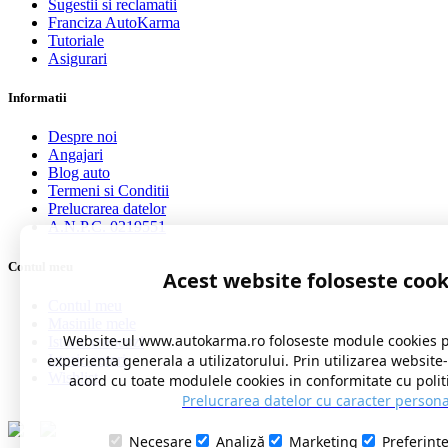
Sugestii si reclamatii
Franciza AutoKarma
Tutoriale
Asigurari
Informatii
Despre noi
Angajari
Blog auto
Termeni si Conditii
Prelucrarea datelor
A.N.P.C. 0219551
Contul meu
Acest website foloseste cook
Contul meu
Masinile mele
Website-ul www.autokarma.ro foloseste module cookies 
Istoric comenzi
Istoric cereri
experienta generala a utilizatorului. Prin utilizarea website
Wishlist
acord cu toate modulele cookies in conformitate cu polit
Prelucrarea datelor cu caracter persona
Necesare
Analiză
Marketing
Preferinț