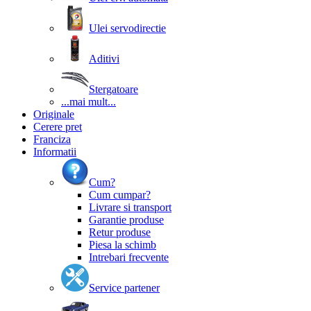
Ulei servodirectie
Aditivi
Stergatoare
...mai mult...
Originale
Cerere pret
Franciza
Informatii
Cum?
Cum cumpar?
Livrare si transport
Garantie produse
Retur produse
Piesa la schimb
Intrebari frecvente
Service partener