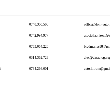
0748.300.500
office@dom-auto.
0742.994.977
asociatiaorizont
0753.064.220
bradmarius88@gm
0314.362.723
alex@dasautogara
i
0734.266.001
auto.hitrom@gmai