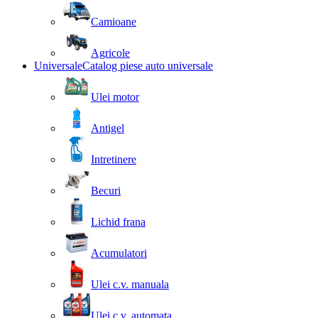
Camioane
Agricole
Universale
Catalog piese auto universale
Ulei motor
Antigel
Intretinere
Becuri
Lichid frana
Acumulatori
Ulei c.v. manuala
Ulei c.v. automata