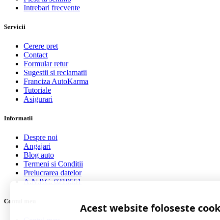
Intrebari frecvente
Servicii
Cerere pret
Contact
Formular retur
Sugestii si reclamatii
Franciza AutoKarma
Tutoriale
Asigurari
Informatii
Despre noi
Angajari
Blog auto
Termeni si Conditii
Prelucrarea datelor
A.N.P.C. 0219551
Contul meu
Acest website foloseste cook