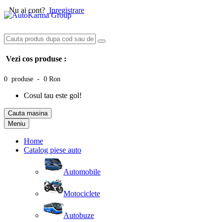
Nu ai cont?
Inregistrare
Vezi cos produse :
0 produse - 0 Ron
Cosul tau este gol!
Cauta masina
Meniu
Home
Catalog piese auto
Automobile
Motociclete
Autobuze