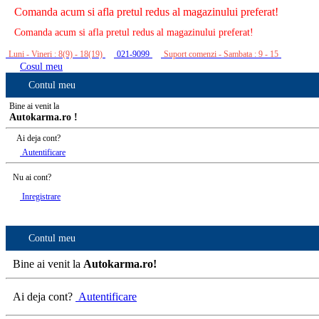
Comanda acum si afla pretul redus al magazinului preferat!
Comanda acum si afla pretul redus al magazinului preferat!
Luni - Vineri : 8(9) - 18(19)
021-9099
Suport comenzi - Sambata : 9 - 15
Cosul meu
Contul meu
Bine ai venit la
Autokarma.ro !
Ai deja cont?
Autentificare
Nu ai cont?
Inregistrare
Contul meu
Bine ai venit la
Autokarma.ro!
Ai deja cont?
Autentificare