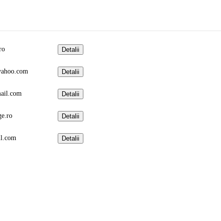
ro
Detalii
@yahoo.com
Detalii
ail.com
Detalii
ge.ro
Detalii
l.com
Detalii