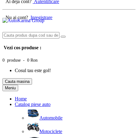
Ai deja cont?
Autentificare
Nu ai cont?
Inregistrare
Vezi cos produse :
0 produse - 0 Ron
Cosul tau este gol!
Cauta masina
Meniu
Home
Catalog piese auto
Automobile
Motociclete