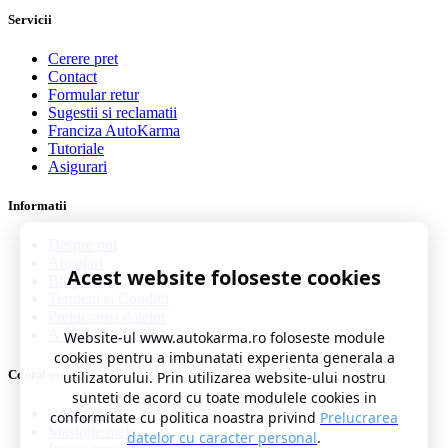
Servicii
Cerere pret
Contact
Formular retur
Sugestii si reclamatii
Franciza AutoKarma
Tutoriale
Asigurari
Informatii
Despre noi
Angajari
Acest website foloseste cookies
Blog auto
Termeni si Conditii
Prelucrarea datelor
A.N.P.C. 0219551
Website-ul www.autokarma.ro foloseste module
cookies pentru a imbunatati experienta generala a
Contul meu
utilizatorului. Prin utilizarea website-ului nostru
sunteti de acord cu toate modulele cookies in
Contul meu
conformitate cu politica noastra privind
Prelucrarea
Masinile mele
datelor cu caracter personal
.