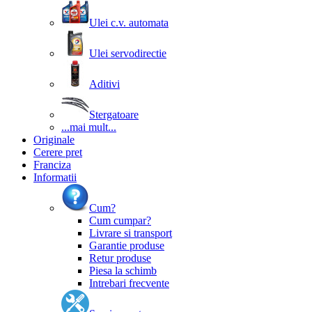
Ulei c.v. automata
Ulei servodirectie
Aditivi
Stergatoare
...mai mult...
Originale
Cerere pret
Franciza
Informatii
Cum?
Cum cumpar?
Livrare si transport
Garantie produse
Retur produse
Piesa la schimb
Intrebari frecvente