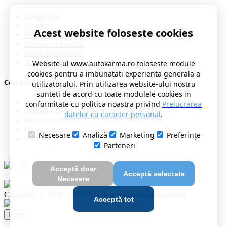
Despre noi
Angajari
Acest website foloseste cookies
Blog auto
Termeni si Conditii
Prelucrarea datelor
A.N.P.C. 0219551
Website-ul www.autokarma.ro foloseste module
cookies pentru a imbunatati experienta generala a
Contul meu
utilizatorului. Prin utilizarea website-ului nostru
sunteti de acord cu toate modulele cookies in
Contul meu
conformitate cu politica noastra privind
Prelucrarea
Masinile mele
datelor cu caracter personal
.
Istoric comenzi
Istoric cereri
Necesare
Analiză
Marketing
Preferințe
Wishlist
Parteneri
Acceptă doar
Acceptă selectate
Necesare
Copyright © 1996 - 2024 AutoKarma - piese auto import
Acceptă tot
Inapoi