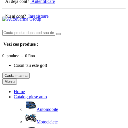
Ai deja cont?
Autentificare
Nu ai cont?
Inregistrare
Vezi cos produse :
0 produse - 0 Ron
Cosul tau este gol!
Cauta masina
Meniu
Home
Catalog piese auto
Automobile
Motociclete