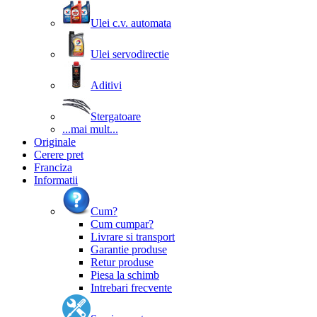
Ulei c.v. automata
Ulei servodirectie
Aditivi
Stergatoare
...mai mult...
Originale
Cerere pret
Franciza
Informatii
Cum?
Cum cumpar?
Livrare si transport
Garantie produse
Retur produse
Piesa la schimb
Intrebari frecvente