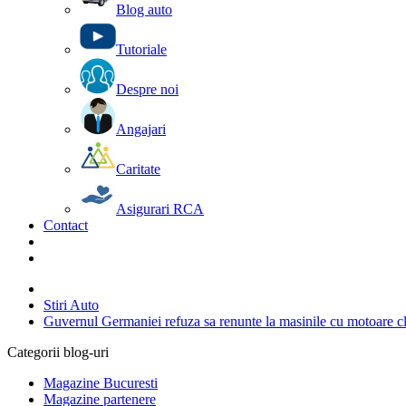
Blog auto
Tutoriale
Despre noi
Angajari
Caritate
Asigurari RCA
Contact
Stiri Auto
Guvernul Germaniei refuza sa renunte la masinile cu motoare clas
Categorii blog-uri
Magazine Bucuresti
Magazine partenere