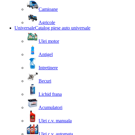
Camioane
Agricole
Universale
Catalog piese auto universale
Ulei motor
Antigel
Intretinere
Becuri
Lichid frana
Acumulatori
Ulei c.v. manuala
Ulei c.v. automata