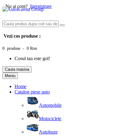
Nu ai cont?
Inregistrare
Vezi cos produse :
0 produse - 0 Ron
Cosul tau este gol!
Cauta masina
Meniu
Home
Catalog piese auto
Automobile
Motociclete
Autobuze