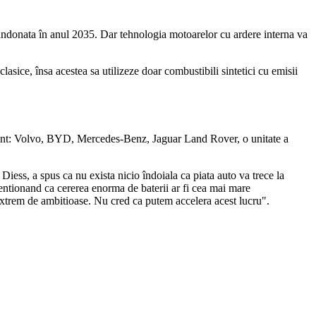
andonata în anul 2035. Dar tehnologia motoarelor cu ardere interna va
lasice, însa acestea sa utilizeze doar combustibili sintetici cu emisii
a sunt: Volvo, BYD, Mercedes-Benz, Jaguar Land Rover, o unitate a
ess, a spus ca nu exista nicio îndoiala ca piata auto va trece la
mentionand ca cererea enorma de baterii ar fi cea mai mare
extrem de ambitioase. Nu cred ca putem accelera acest lucru".