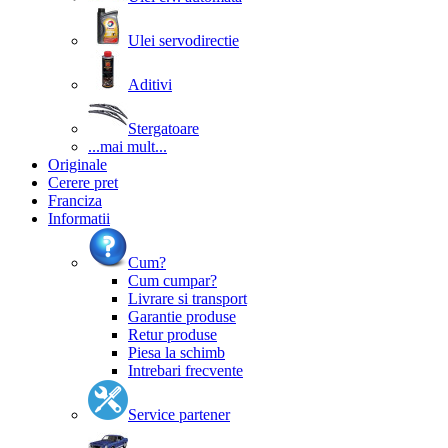
Ulei servodirectie
Aditivi
Stergatoare
...mai mult...
Originale
Cerere pret
Franciza
Informatii
Cum?
Cum cumpar?
Livrare si transport
Garantie produse
Retur produse
Piesa la schimb
Intrebari frecvente
Service partener