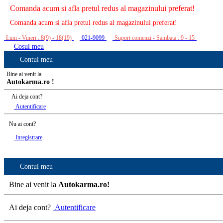
Comanda acum si afla pretul redus al magazinului preferat!
Comanda acum si afla pretul redus al magazinului preferat!
Luni - Vineri : 8(9) - 18(19)
021-9099
Suport comenzi - Sambata : 9 - 15
Cosul meu
Contul meu
Bine ai venit la
Autokarma.ro !
Ai deja cont?
Autentificare
Nu ai cont?
Inregistrare
Contul meu
Bine ai venit la
Autokarma.ro!
Ai deja cont?
Autentificare