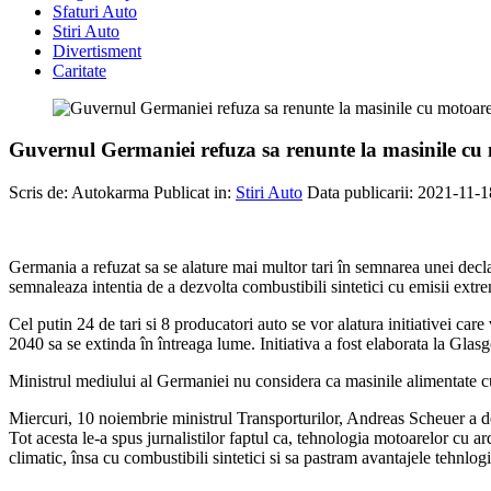
Sfaturi Auto
Stiri Auto
Divertisment
Caritate
Guvernul Germaniei refuza sa renunte la masinile cu mot
Scris de:
Autokarma
Publicat in:
Stiri Auto
Data publicarii: 2021-11-1
Germania a refuzat sa se alature mai multor tari în semnarea unei decla
semnaleaza intentia de a dezvolta combustibili sintetici cu emisii ext
Cel putin 24 de tari si 8 producatori auto se vor alatura initiativei car
2040 sa se extinda în întreaga lume. Initiativa a fost elaborata la Gl
Ministrul mediului al Germaniei nu considera ca masinile alimentate cu 
Miercuri, 10 noiembrie ministrul Transporturilor, Andreas Scheuer a de
Tot acesta le-a spus jurnalistilor faptul ca, tehnologia motoarelor cu 
climatic, însa cu combustibili sintetici si sa pastram avantajele tehnlogi