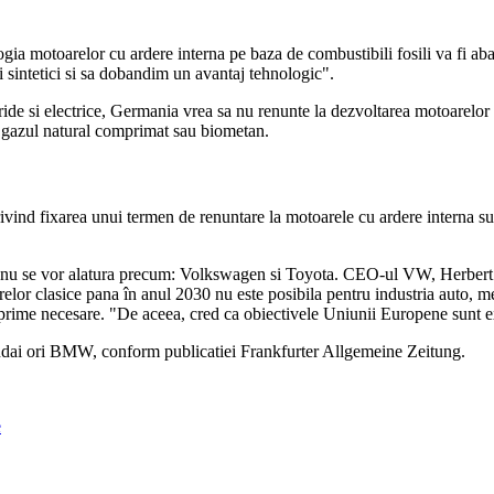
a motoarelor cu ardere interna pe baza de combustibili fosili va fi ab
 sintetici si sa dobandim un avantaj tehnologic".
bride si electrice, Germania vrea sa nu renunte la dezvoltarea motoarelor c
i gazul natural comprimat sau biometan.
privind fixarea unui termen de renuntare la motoarele cu ardere intern
l, nu se vor alatura precum: Volkswagen si Toyota. CEO-ul VW, Herbert Di
relor clasice pana în anul 2030 nu este posibila pentru industria auto, 
 prime necesare. "De aceea, cred ca obiectivele Uniunii Europene sunt 
undai ori BMW, conform publicatiei Frankfurter Allgemeine Zeitung.
e