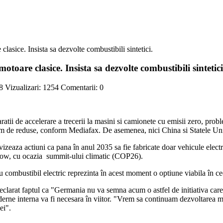
oare clasice. Insista sa dezvolte combustibili sintetici
8
Vizualizari:
1254
Comentarii:
0
ratii de accelerare a trecerii la masini si camionete cu emisii zero, pr
rem de reduse, conform Mediafax. De asemenea, nici China si Statele Uni
e vizeaza actiuni ca pana în anul 2035 sa fie fabricate doar vehicule elect
asgow, cu ocazia summit-ului climatic (COP26).
combustibil electric reprezinta în acest moment o optiune viabila în ceea
clarat faptul ca "Germania nu va semna acum o astfel de initiativa care
arderne interna va fi necesara în viitor. "Vrem sa continuam dezvoltarea 
ei".