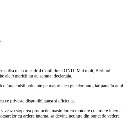
.
oblema discutata în cadrul Conferintei ONU. Mai mult, Berlinul
te ale Americii nu au semnat declaratia.
rice fara emisii poluante pe majoritatea pietelor auto, iar pana în anul
 ce priveste disponibilitatea si eficienta.
 vizeaza stoparea productiei masinilor cu motoare cu ardere interna".
motoarelor cu ardere interna, sa devina neuntre din punct de vedere