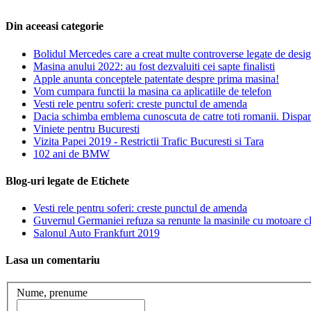
Din aceeasi categorie
Bolidul Mercedes care a creat multe controverse legate de desi
Masina anului 2022: au fost dezvaluiti cei sapte finalisti
Apple anunta conceptele patentate despre prima masina!
Vom cumpara functii la masina ca aplicatiile de telefon
Vesti rele pentru soferi: creste punctul de amenda
Dacia schimba emblema cunoscuta de catre toti romanii. Dispar
Viniete pentru Bucuresti
Vizita Papei 2019 - Restrictii Trafic Bucuresti si Tara
102 ani de BMW
Blog-uri legate de Etichete
Vesti rele pentru soferi: creste punctul de amenda
Guvernul Germaniei refuza sa renunte la masinile cu motoare clas
Salonul Auto Frankfurt 2019
Lasa un comentariu
Nume, prenume