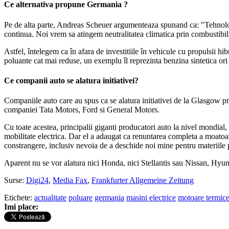
Ce alternativa propune Germania ?
Pe de alta parte, Andreas Scheuer argumenteaza spunand ca: "Tehnologi
continua. Noi vrem sa atingem neutralitatea climatica prin combustibili
Astfel, întelegem ca în afara de investitiile în vehicule cu propulsii hi
poluante cat mai reduse, un exemplu îl reprezinta benzina sintetica or
Ce companii auto se alatura initiativei?
Companiile auto care au spus ca se alatura initiativei de la Glasgow 
companiei Tata Motors, Ford si General Motors.
Cu toate acestea, principalii giganti producatori auto la nivel mondia
mobilitate electrica. Dar el a adaugat ca renuntarea completa a moatoa
constrangere, inclusiv nevoia de a deschide noi mine pentru materiile
Aparent nu se vor alatura nici Honda, nici Stellantis sau Nissan, Hy
Surse:
Digi24
,
Media Fax
,
Frankfurter Allgemeine Zeitung
Etichete:
actualitate
poluare
germania
masini electrice
motoare termic
Imi place: