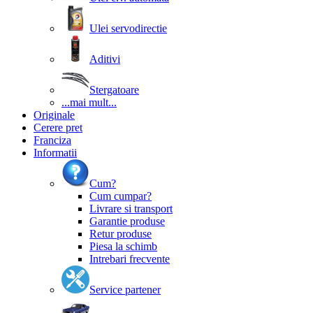
Ulei servodirectie
Aditivi
Stergatoare
...mai mult...
Originale
Cerere pret
Franciza
Informatii
Cum?
Cum cumpar?
Livrare si transport
Garantie produse
Retur produse
Piesa la schimb
Intrebari frecvente
Service partener