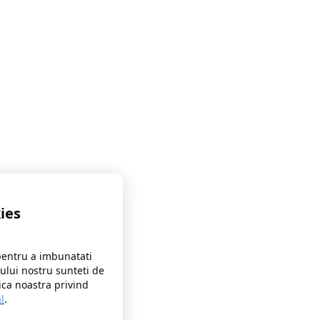
ies
pentru a imbunatati
-ului nostru sunteti de
ica noastra privind
l
.