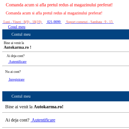
Comanda acum si afla pretul redus al magazinului preferat!
Comanda acum si afla pretul redus al magazinului preferat!
Luni - Vineri : 8(9) - 18(19)
021-9099
Suport comenzi - Sambata : 9 - 15
Cosul meu
Contul meu
Bine ai venit la
Autokarma.ro !
Ai deja cont?
Autentificare
Nu ai cont?
Inregistrare
Contul meu
Bine ai venit la
Autokarma.ro!
Ai deja cont?
Autentificare