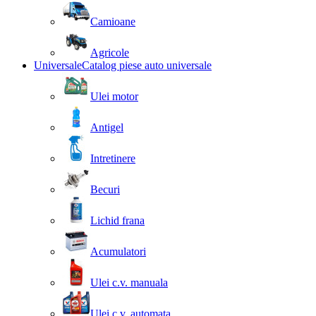
Camioane
Agricole
Universale
Catalog piese auto universale
Ulei motor
Antigel
Intretinere
Becuri
Lichid frana
Acumulatori
Ulei c.v. manuala
Ulei c.v. automata