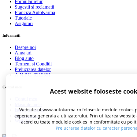
Formular retur
Sugestii si reclamatii
Franciza AutoKarma
Tutoriale
Asigurari
Informatii
Despre noi
Angajari
Blog auto
Termeni si Conditii
Prelucrarea datelor
A.N.P.C. 0219551
Contul meu
Acest website foloseste cook
Contul meu
Masinile mele
Website-ul www.autokarma.ro foloseste module cookies 
Istoric comenzi
Istoric cereri
experienta generala a utilizatorului. Prin utilizarea website
Wishlist
acord cu toate modulele cookies in conformitate cu polit
Prelucrarea datelor cu caracter persona