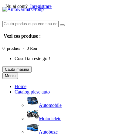
Nu ai cont?
Inregistrare
Vezi cos produse :
0 produse - 0 Ron
Cosul tau este gol!
Cauta masina
Meniu
Home
Catalog piese auto
Automobile
Motociclete
Autobuze