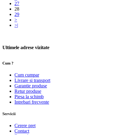
27
28
29
>
>|
Ultimele adrese vizitate
Cum ?
Cum cumpar
Livrare si transport
Garantie produse
Retur produse
Piesa la schimb
Intrebari frecvente
Servicii
Cerere pret
Contact