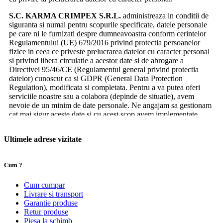
personale ale clientilor sai.
S.C. KARMA CRIMPEX S.R.L.
administreaza in conditii de
In cazul in care, la un moment dat, se va pune problema
siguranta si numai pentru scopurile specificate, datele personale
utilizarii datelor dumneavoastra personale in scopul realizarii
pe care ni le furnizati despre dumneavoastra conform cerintelor
unor campanii prin intermediul partenerilor nostri, vi se va cere
Regulamentului (UE) 679/2016 privind protectia persoanelor
acordul explicit.
fizice in ceea ce priveste prelucrarea datelor cu caracter personal
si privind libera circulatie a acestor date si de abrogare a
Limitare de responsabilitate
Directivei 95/46/CE (Regulamentul general privind protectia
datelor) cunoscut ca si GDPR (General Data Protection
Regulation), modificata si completata. Pentru a va putea oferi
Companiile, produsele sau serviciile mentionate in acest site
serviciile noastre sau a colabora (depinde de situatie), avem
sunt marci inregistrate ale companiilor respective.
nevoie de un minim de date personale. Ne angajam sa gestionam
cat mai sigur aceste date si cu acest scop avem implementate
Utilizarea oricarui nume de marca inregistrata este realizata doar
proceduri pe care le tratam cu seriozitate.
in scopul analizei si nu constituie reclama pentru compania
respectiva.
Ultimele adrese vizitate
De ce imi sunt prelucrate datele?
Ne rezervam dreptul de a nu onora, din motive obiective,
integral cererile de comanda cantitativ si valoric si respectiv de a
Avem nevoie de datele dumneavoastra pentru a va putea informa
Cum ?
anula cererile de comanda si cererile de pret, care nu sunt
privind situatia contului dumneavoastra de pe autokarma.ro,
conforme cu regulile de functionare ale acestui site. Preturile
precum si informarea privind evolutia si starea comenzilor si
Cum cumpar
afisate sunt valabile in limita stocului disponibil la furnizor si a
cererilor trimise sau incepute de dumneavoastra, intretinerea
Livrare si transport
pretului de intrare.
relatiei comerciale, si alte situatii care au ca scop ducerea la bun
Garantie produse
sfarsit a contractului comercial de vanzare-cumparare a
Retur produse
Toate informatiile prezentate pe site-ul www.autokarma.ro sunt
produselor noastre initiat cu acordul dumneavoastra. Toate
Piesa la schimb
furnizate fara nici un fel de garantie, expresa sau sugerata,