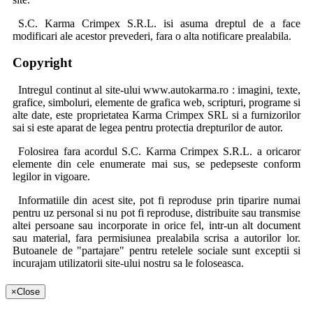
S.C. Karma Crimpex S.R.L. isi asuma dreptul de a face
modificari ale acestor prevederi, fara o alta notificare prealabila.
Copyright
Intregul continut al site-ului www.autokarma.ro : imagini, texte,
grafice, simboluri, elemente de grafica web, scripturi, programe si
alte date, este proprietatea Karma Crimpex SRL si a furnizorilor
sai si este aparat de legea pentru protectia drepturilor de autor.
Folosirea fara acordul S.C. Karma Crimpex S.R.L. a oricaror
elemente din cele enumerate mai sus, se pedepseste conform
legilor in vigoare.
Informatiile din acest site, pot fi reproduse prin tiparire numai
pentru uz personal si nu pot fi reproduse, distribuite sau transmise
altei persoane sau incorporate in orice fel, intr-un alt document
sau material, fara permisiunea prealabila scrisa a autorilor lor.
Butoanele de "partajare" pentru retelele sociale sunt exceptii si
incurajam utilizatorii site-ului nostru sa le foloseasca.
Securitatea datelor personale
×
Close