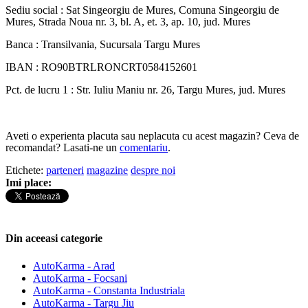
Sediu social : Sat Singeorgiu de Mures, Comuna Singeorgiu de
Mures, Strada Noua nr. 3, bl. A, et. 3, ap. 10, jud. Mures
Banca : Transilvania, Sucursala Targu Mures
IBAN : RO90BTRLRONCRT0584152601
Pct. de lucru 1 :
Str. Iuliu Maniu nr. 26, Targu Mures, jud. Mures
Aveti o experienta placuta sau neplacuta cu acest magazin? Ceva de
recomandat? Lasati-ne un
comentariu
.
Etichete:
parteneri
magazine
despre noi
Imi place:
Din aceeasi categorie
AutoKarma - Arad
AutoKarma - Focsani
AutoKarma - Constanta Industriala
AutoKarma - Targu Jiu