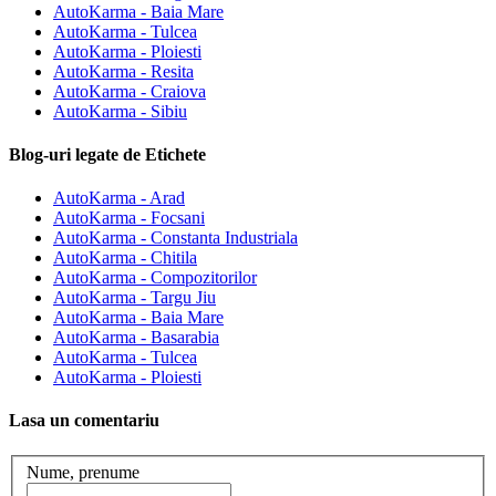
AutoKarma - Baia Mare
AutoKarma - Tulcea
AutoKarma - Ploiesti
AutoKarma - Resita
AutoKarma - Craiova
AutoKarma - Sibiu
Blog-uri legate de Etichete
AutoKarma - Arad
AutoKarma - Focsani
AutoKarma - Constanta Industriala
AutoKarma - Chitila
AutoKarma - Compozitorilor
AutoKarma - Targu Jiu
AutoKarma - Baia Mare
AutoKarma - Basarabia
AutoKarma - Tulcea
AutoKarma - Ploiesti
Lasa un comentariu
Nume, prenume