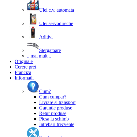
Ulei c.v. automata
Ulei servodirectie
Aditivi
Stergatoare
...mai mult...
Originale
Cerere pret
Franciza
Informatii
Cum?
Cum cumpar?
Livrare si transport
Garantie produse
Retur produse
Piesa la schimb
Intrebari frecvente