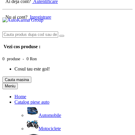
Ai deja cont?
Autentificare
Nu ai cont?
Inregistrare
Vezi cos produse :
0 produse - 0 Ron
Cosul tau este gol!
Cauta masina
Meniu
Home
Catalog piese auto
Automobile
Motociclete