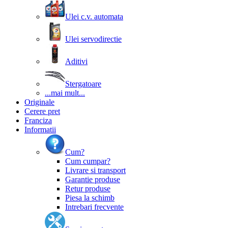
Ulei c.v. automata
Ulei servodirectie
Aditivi
Stergatoare
...mai mult...
Originale
Cerere pret
Franciza
Informatii
Cum?
Cum cumpar?
Livrare si transport
Garantie produse
Retur produse
Piesa la schimb
Intrebari frecvente