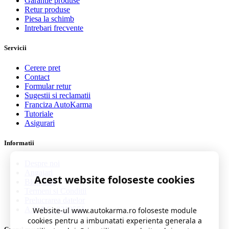
Garantie produse
Retur produse
Piesa la schimb
Intrebari frecvente
Servicii
Cerere pret
Contact
Formular retur
Sugestii si reclamatii
Franciza AutoKarma
Tutoriale
Asigurari
Informatii
Despre noi
Angajari
Acest website foloseste cookies
Blog auto
Termeni si Conditii
Prelucrarea datelor
A.N.P.C. 0219551
Website-ul www.autokarma.ro foloseste module
cookies pentru a imbunatati experienta generala a