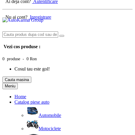
Ai deja cont?
Autentificare
Nu ai cont?
Inregistrare
Vezi cos produse :
0 produse - 0 Ron
Cosul tau este gol!
Cauta masina
Meniu
Home
Catalog piese auto
Automobile
Motociclete