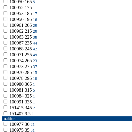
100950
165
5
100952
175
11
100953
185
17
100956
195
16
100961
205
29
100962
215
20
100963
225
38
100967
235
44
100968
245
42
100971
255
49
100974
265
23
100973
275
37
100976
285
15
100978
295
10
100980
305
1
100981
315
5
100984
325
1
100991
335
1
151415
345
2
151407
9.5
1
Inaltime
100977
30
21
100975
35
51