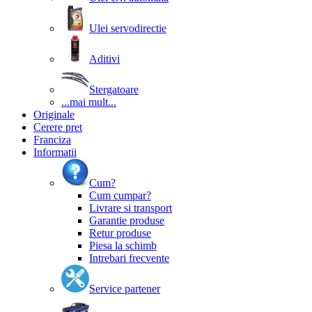
Ulei servodirectie
Aditivi
Stergatoare
...mai mult...
Originale
Cerere pret
Franciza
Informatii
Cum?
Cum cumpar?
Livrare si transport
Garantie produse
Retur produse
Piesa la schimb
Intrebari frecvente
Service partener