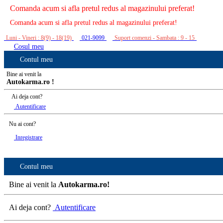
Comanda acum si afla pretul redus al magazinului preferat!
Comanda acum si afla pretul redus al magazinului preferat!
Luni - Vineri : 8(9) - 18(19)
021-9099
Suport comenzi - Sambata : 9 - 15
Cosul meu
Contul meu
Bine ai venit la
Autokarma.ro !
Ai deja cont?
Autentificare
Nu ai cont?
Inregistrare
Contul meu
Bine ai venit la
Autokarma.ro!
Ai deja cont?
Autentificare