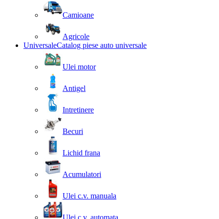
Camioane
Agricole
Universale
Catalog piese auto universale
Ulei motor
Antigel
Intretinere
Becuri
Lichid frana
Acumulatori
Ulei c.v. manuala
Ulei c.v. automata