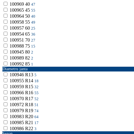
100969
40
47
100965
45
55
100964
50
40
100958
55
49
100957
60
25
100954
65
36
100951
70
27
100988
75
15
100945
80
2
100989
82
2
100992
85
1
Diametru janta
100946
R13
5
100955
R14
18
100959
R15
32
100966
R16
55
100970
R17
52
100972
R18
51
100979
R19
74
100983
R20
64
100985
R21
17
100986
R22
3
Sezon