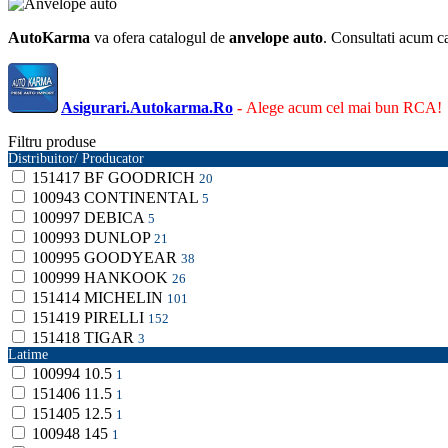
AutoKarma
va ofera catalogul de
anvelope auto
. Consultati acum c
Asigurari.Autokarma.Ro
-
Alege acum cel mai bun RCA!
Filtru produse
Distribuitor/ Producator
151417
BF GOODRICH
20
100943
CONTINENTAL
5
100997
DEBICA
5
100993
DUNLOP
21
100995
GOODYEAR
38
100999
HANKOOK
26
151414
MICHELIN
101
151419
PIRELLI
152
151418
TIGAR
3
Latime
100994
10.5
1
151406
11.5
1
151405
12.5
1
100948
145
1