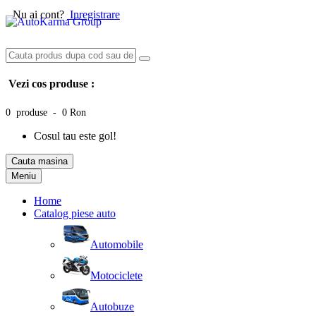
Nu ai cont?
Inregistrare
Vezi cos produse :
0 produse - 0 Ron
Cosul tau este gol!
Cauta masina
Meniu
Home
Catalog piese auto
Automobile
Motociclete
Autobuze