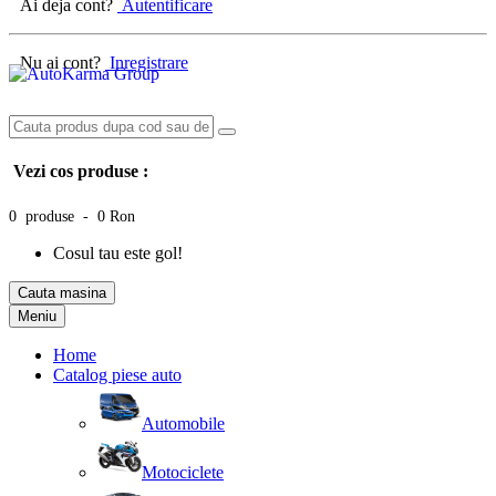
Ai deja cont?
Autentificare
Nu ai cont?
Inregistrare
Vezi cos produse :
0 produse - 0 Ron
Cosul tau este gol!
Cauta masina
Meniu
Home
Catalog piese auto
Automobile
Motociclete