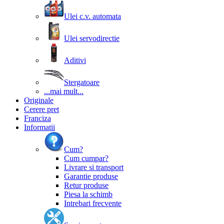
Ulei c.v. automata
Ulei servodirectie
Aditivi
Stergatoare
...mai mult...
Originale
Cerere pret
Franciza
Informatii
Cum?
Cum cumpar?
Livrare si transport
Garantie produse
Retur produse
Piesa la schimb
Intrebari frecvente