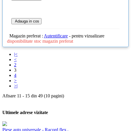
Adauga in cos
Magazin preferat :
Autentificare
- pentru vizualizare
disponibilitate stoc magazin preferat
|<
<
2
3
4
>
>|
Afisare 11 - 15 din 49 (10 pagini)
Ultimele adrese vizitate
Piese auto universale - Racord flex..