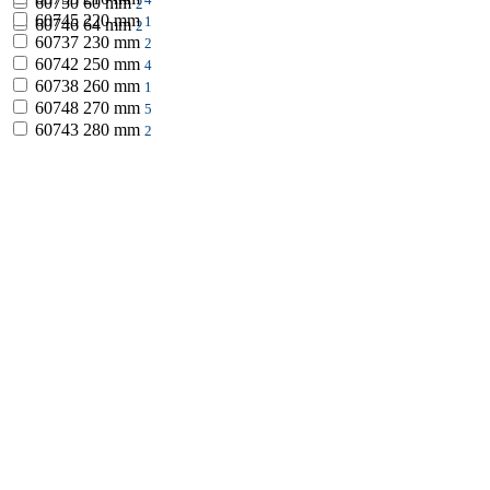
60750
60 mm
2
60745
220 mm
1
60746
64 mm
2
60737
230 mm
2
60742
250 mm
4
60738
260 mm
1
60748
270 mm
5
60743
280 mm
2