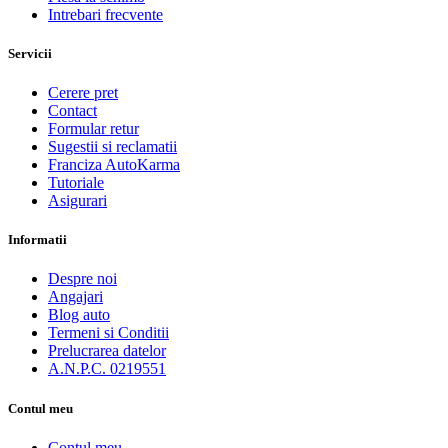
Intrebari frecvente
Servicii
Cerere pret
Contact
Formular retur
Sugestii si reclamatii
Franciza AutoKarma
Tutoriale
Asigurari
Informatii
Despre noi
Angajari
Blog auto
Termeni si Conditii
Prelucrarea datelor
A.N.P.C. 0219551
Contul meu
Contul meu