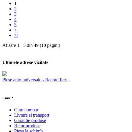
1
2
3
4
5
>
>|
Afisare 1 - 5 din 49 (10 pagini)
Ultimele adrese vizitate
Piese auto universale - Racord flex..
Cum ?
Cum cumpar
Livrare si transport
Garantie produse
Retur produse
Piesa la schimb