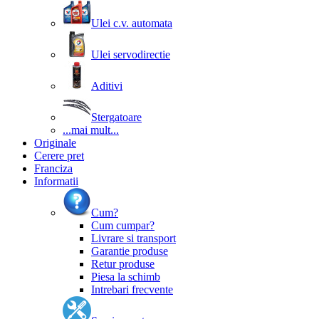
Ulei c.v. automata
Ulei servodirectie
Aditivi
Stergatoare
...mai mult...
Originale
Cerere pret
Franciza
Informatii
Cum?
Cum cumpar?
Livrare si transport
Garantie produse
Retur produse
Piesa la schimb
Intrebari frecvente