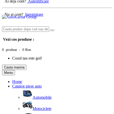
Ai deja cont?
Autentificare
Nu ai cont?
Inregistrare
Vezi cos produse :
0 produse - 0 Ron
Cosul tau este gol!
Cauta masina
Meniu
Home
Catalog piese auto
Automobile
Motociclete