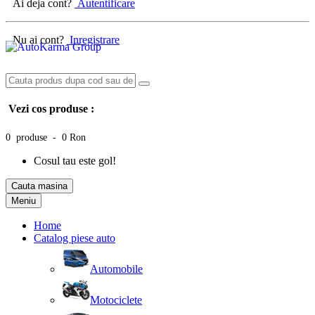
Ai deja cont?
Autentificare
Nu ai cont?
Inregistrare
Vezi cos produse :
0 produse - 0 Ron
Cosul tau este gol!
Cauta masina
Meniu
Home
Catalog piese auto
Automobile
Motociclete