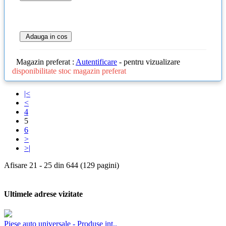
Adauga in cos
Magazin preferat :
Autentificare
- pentru vizualizare
disponibilitate stoc magazin preferat
|<
<
4
5
6
>
>|
Afisare 21 - 25 din 644 (129 pagini)
Ultimele adrese vizitate
Piese auto universale - Produse int..