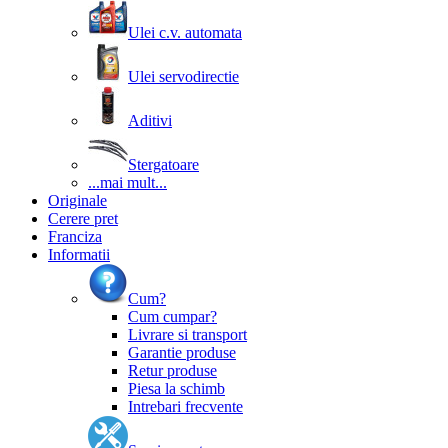
Ulei c.v. automata
Ulei servodirectie
Aditivi
Stergatoare
...mai mult...
Originale
Cerere pret
Franciza
Informatii
Cum?
Cum cumpar?
Livrare si transport
Garantie produse
Retur produse
Piesa la schimb
Intrebari frecvente