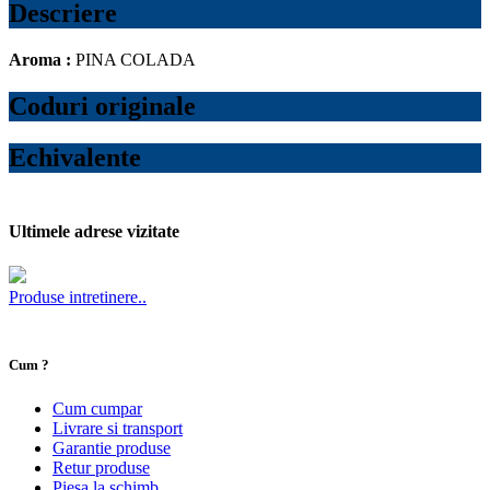
Descriere
Aroma :
PINA COLADA
Coduri originale
Echivalente
Ultimele adrese vizitate
Produse intretinere..
Cum ?
Cum cumpar
Livrare si transport
Garantie produse
Retur produse
Piesa la schimb