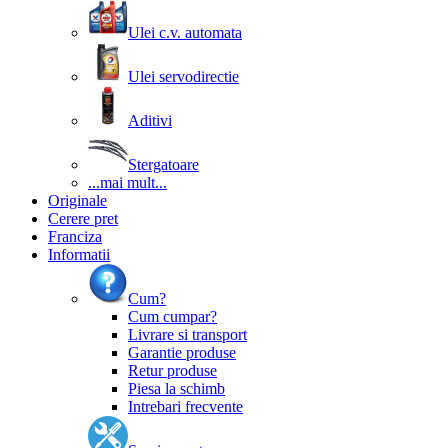
Ulei c.v. automata
Ulei servodirectie
Aditivi
Stergatoare
...mai mult...
Originale
Cerere pret
Franciza
Informatii
Cum?
Cum cumpar?
Livrare si transport
Garantie produse
Retur produse
Piesa la schimb
Intrebari frecvente