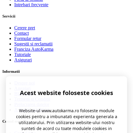
Intrebari frecvente
Servicii
Cerere pret
Contact
Formular retur
Sugestii si reclamatii
Franciza AutoKarma
Tutoriale
Asigurari
Informatii
Despre noi
Angajari
Acest website foloseste cookies
Blog auto
Termeni si Conditii
Prelucrarea datelor
A.N.P.C. 0219551
Website-ul www.autokarma.ro foloseste module
cookies pentru a imbunatati experienta generala a
Contul meu
utilizatorului. Prin utilizarea website-ului nostru
sunteti de acord cu toate modulele cookies in