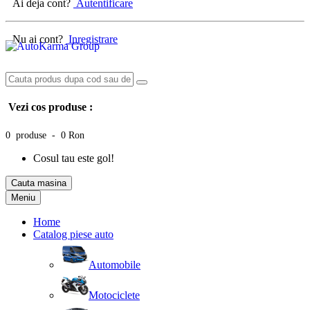
Ai deja cont?
Autentificare
Nu ai cont?
Inregistrare
Vezi cos produse :
0 produse - 0 Ron
Cosul tau este gol!
Cauta masina
Meniu
Home
Catalog piese auto
Automobile
Motociclete