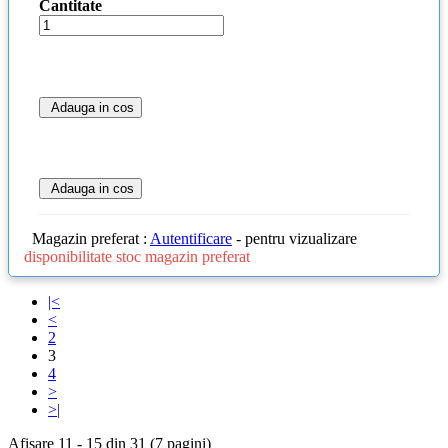
Cantitate
Adauga in cos
Adauga in cos
Magazin preferat :
Autentificare
- pentru vizualizare
disponibilitate stoc magazin preferat
|<
<
2
3
4
>
>|
Afisare 11 - 15 din 31 (7 pagini)