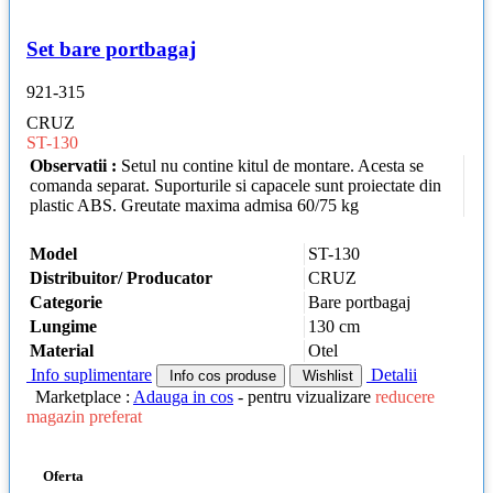
Set bare portbagaj
921-315
CRUZ
ST-130
Observatii :
Setul nu contine kitul de montare. Acesta se
comanda separat. Suporturile si capacele sunt proiectate din
plastic ABS. Greutate maxima admisa 60/75 kg
Model
ST-130
Distribuitor/ Producator
CRUZ
Categorie
Bare portbagaj
Lungime
130 cm
Material
Otel
Info suplimentare
Detalii
Info cos produse
Wishlist
Marketplace :
Adauga in cos
- pentru vizualizare
reducere
magazin preferat
Oferta