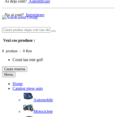
Ai deja cont?
Autentificare
Nu ai cont?
Inregistrare
Vezi cos produse :
0 produse - 0 Ron
Cosul tau este gol!
Cauta masina
Meniu
Home
Catalog piese auto
Automobile
Motociclete