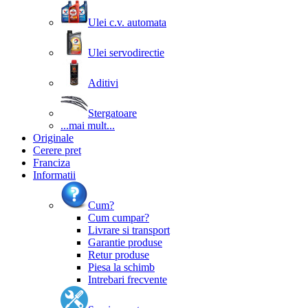
Ulei c.v. automata
Ulei servodirectie
Aditivi
Stergatoare
...mai mult...
Originale
Cerere pret
Franciza
Informatii
Cum?
Cum cumpar?
Livrare si transport
Garantie produse
Retur produse
Piesa la schimb
Intrebari frecvente