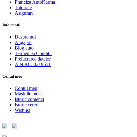
Franciza AutoKarma
Tutoriale
Asigurari
Informatii
Despre noi
Angajari
Blog auto
Termeni si Conditii
Prelucrarea datelor
A.N.P.C. 0219551
Contul meu
Contul meu
Masinile mele
Istoric comenzi
Istoric cereri
Wishlist