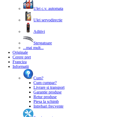
Ulei c.v. automata
Ulei servodirectie
Aditivi
Stergatoare
...mai mult...
Originale
Cerere pret
Franciza
Informatii
Cum?
Cum cumpar?
Livrare si transport
Garantie produse
Retur produse
Piesa la schimb
Intrebari frecvente