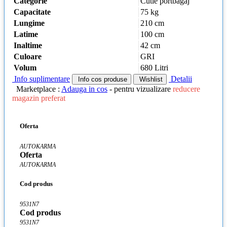
Categorie
Cutie portbagaj
Capacitate
75 kg
Lungime
210 cm
Latime
100 cm
Inaltime
42 cm
Culoare
GRI
Volum
680 Litri
Info suplimentare
Detalii
Info cos produse
Wishlist
Marketplace :
Adauga in cos
- pentru vizualizare
reducere
magazin preferat
Oferta
AUTOKARMA
Oferta
AUTOKARMA
Cod produs
9531N7
Cod produs
9531N7