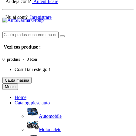
Ai deja cont?
Autentificare
Nu ai cont?
Inregistrare
Vezi cos produse :
0 produse - 0 Ron
Cosul tau este gol!
Cauta masina
Meniu
Home
Catalog piese auto
Automobile
Motociclete