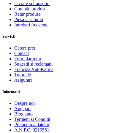
Livrare si transport
Garantie produse
Retur produse
Piesa la schimb
Intrebari frecvente
Servicii
Cerere pret
Contact
Formular retur
Sugestii si reclamatii
Franciza AutoKarma
Tutoriale
Asigurari
Informatii
Despre noi
Angajari
Blog auto
Termeni si Conditii
Prelucrarea datelor
A.N.P.C. 0219551