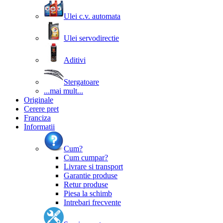
Ulei c.v. automata
Ulei servodirectie
Aditivi
Stergatoare
...mai mult...
Originale
Cerere pret
Franciza
Informatii
Cum?
Cum cumpar?
Livrare si transport
Garantie produse
Retur produse
Piesa la schimb
Intrebari frecvente