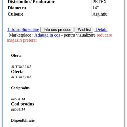
Distribuitor/ Producator
PETEX
Diametru
14"
Culoare
Argintiu
Info suplimentare
Detalii
Info cos produse
Wishlist
Marketplace :
Adauga in cos
- pentru vizualizare
reducere
magazin preferat
Oferta
AUTOKARMA
Oferta
AUTOKARMA
Cod produs
RB534114
Cod produs
RB534114
Disponibilitate