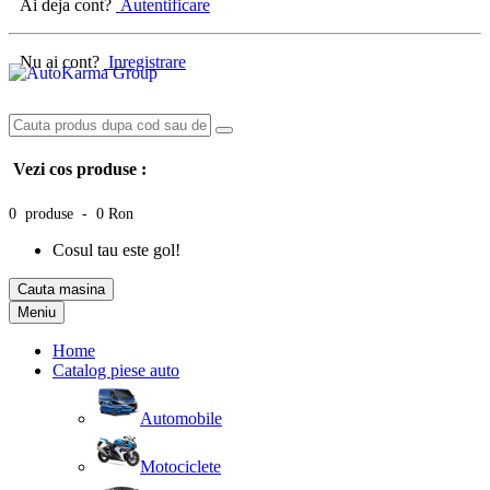
Ai deja cont?
Autentificare
Nu ai cont?
Inregistrare
Vezi cos produse :
0 produse - 0 Ron
Cosul tau este gol!
Cauta masina
Meniu
Home
Catalog piese auto
Automobile
Motociclete