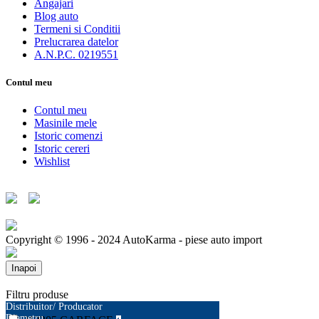
Angajari
Blog auto
Termeni si Conditii
Prelucrarea datelor
A.N.P.C. 0219551
Contul meu
Contul meu
Masinile mele
Istoric comenzi
Istoric cereri
Wishlist
Copyright © 1996 - 2024 AutoKarma - piese auto import
Inapoi
Filtru produse
Distribuitor/ Producator
Diametru