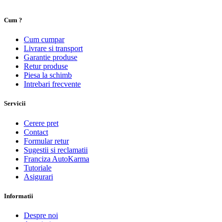
Cum ?
Cum cumpar
Livrare si transport
Garantie produse
Retur produse
Piesa la schimb
Intrebari frecvente
Servicii
Cerere pret
Contact
Formular retur
Sugestii si reclamatii
Franciza AutoKarma
Tutoriale
Asigurari
Informatii
Despre noi