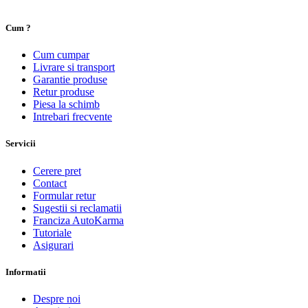
Cum ?
Cum cumpar
Livrare si transport
Garantie produse
Retur produse
Piesa la schimb
Intrebari frecvente
Servicii
Cerere pret
Contact
Formular retur
Sugestii si reclamatii
Franciza AutoKarma
Tutoriale
Asigurari
Informatii
Despre noi