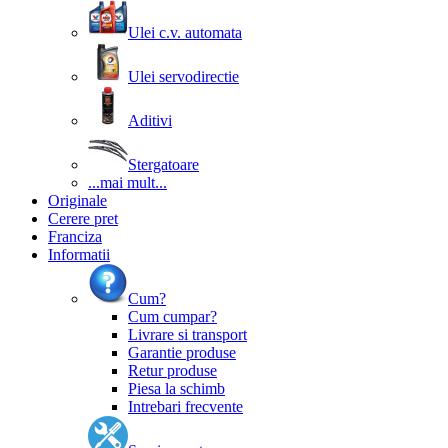
Ulei c.v. automata
Ulei servodirectie
Aditivi
Stergatoare
...mai mult...
Originale
Cerere pret
Franciza
Informatii
Cum?
Cum cumpar?
Livrare si transport
Garantie produse
Retur produse
Piesa la schimb
Intrebari frecvente