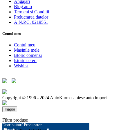
Angajari
Blog auto
Termeni si Conditii
Prelucrarea datelor
A.N.P.C. 0219551
Contul meu
Contul meu
Masinile mele
Istoric comenzi
Istoric cereri
Wishlist
Copyright © 1996 - 2024 AutoKarma - piese auto import
Inapoi
Filtru produse
Distribuitor/ Producator
Diametru