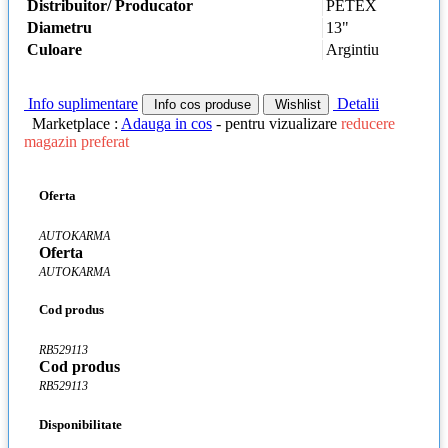
Distribuitor/ Producator
PETEX
Diametru
13"
Culoare
Argintiu
Info suplimentare
Detalii
Info cos produse
Wishlist
Marketplace :
Adauga in cos
- pentru vizualizare
reducere
magazin preferat
Oferta
AUTOKARMA
Oferta
AUTOKARMA
Cod produs
RB529113
Cod produs
RB529113
Disponibilitate