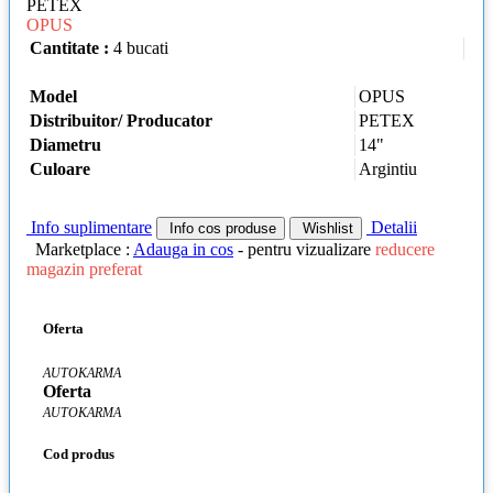
PETEX
OPUS
Cantitate :
4 bucati
Model
OPUS
Distribuitor/ Producator
PETEX
Diametru
14"
Culoare
Argintiu
Info suplimentare
Detalii
Info cos produse
Wishlist
Marketplace :
Adauga in cos
- pentru vizualizare
reducere
magazin preferat
Oferta
AUTOKARMA
Oferta
AUTOKARMA
Cod produs