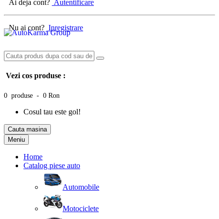
Ai deja cont?
Autentificare
Nu ai cont?
Inregistrare
Vezi cos produse :
0 produse - 0 Ron
Cosul tau este gol!
Cauta masina
Meniu
Home
Catalog piese auto
Automobile
Motociclete