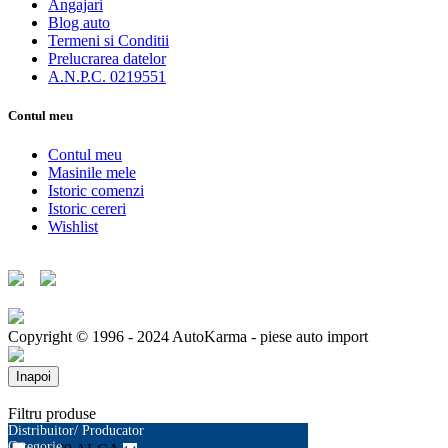
Angajari
Blog auto
Termeni si Conditii
Prelucrarea datelor
A.N.P.C. 0219551
Contul meu
Contul meu
Masinile mele
Istoric comenzi
Istoric cereri
Wishlist
Copyright © 1996 - 2024 AutoKarma - piese auto import
Inapoi
Filtru produse
Distribuitor/ Producator
Categorie