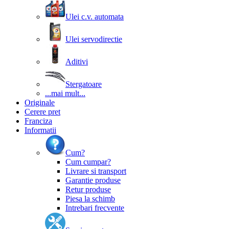
Ulei c.v. automata
Ulei servodirectie
Aditivi
Stergatoare
...mai mult...
Originale
Cerere pret
Franciza
Informatii
Cum?
Cum cumpar?
Livrare si transport
Garantie produse
Retur produse
Piesa la schimb
Intrebari frecvente