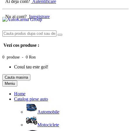
Ai deja cont?
Autentificare
Nu ai cont?
Inregistrare
Vezi cos produse :
0 produse - 0 Ron
Cosul tau este gol!
Cauta masina
Meniu
Home
Catalog piese auto
Automobile
Motociclete