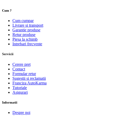
Cum ?
Cum cumpar
Livrare si transport
Garantie produse
Retur produse
Piesa la schimb
Intrebari frecvente
Servicii
Cerere pret
Contact
Formular retur
Sugestii si reclamatii
Franciza AutoKarma
Tutoriale
Asigurari
Informatii
Despre noi