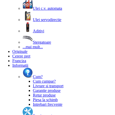
Ulei c.v. automata
Ulei servodirectie
Aditivi
Stergatoare
...mai mult...
Originale
Cerere pret
Franciza
Informatii
Cum?
Cum cumpar?
Livrare si transport
Garantie produse
Retur produse
Piesa la schimb
Intrebari frecvente