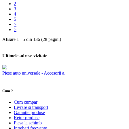
2
3
4
5
>
>|
Afisare 1 - 5 din 136 (28 pagini)
Ultimele adrese vizitate
Piese auto universale - Accesorii a..
Cum ?
Cum cumpar
Livrare si transport
Garantie produse
Retur produse
Piesa la schimb
Intrebari frecvente