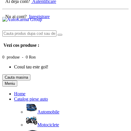
Ai deja cont?
Autentificare
Nu ai cont?
Inregistrare
Vezi cos produse :
0 produse - 0 Ron
Cosul tau este gol!
Cauta masina
Meniu
Home
Catalog piese auto
Automobile
Motociclete