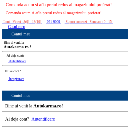
Comanda acum si afla pretul redus al magazinului preferat!
Comanda acum si afla pretul redus al magazinului preferat!
Luni - Vineri : 8(9) - 18(19)
021-9099
Suport comenzi - Sambata : 9 - 15
Cosul meu
Contul meu
Bine ai venit la
Autokarma.ro !
Ai deja cont?
Autentificare
Nu ai cont?
Inregistrare
Contul meu
Bine ai venit la
Autokarma.ro!
Ai deja cont?
Autentificare