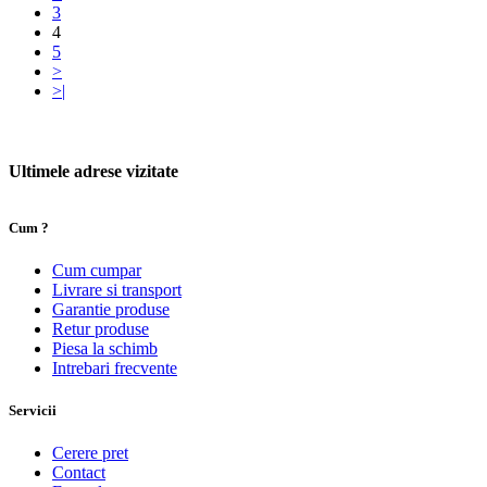
3
4
5
>
>|
Ultimele adrese vizitate
Cum ?
Cum cumpar
Livrare si transport
Garantie produse
Retur produse
Piesa la schimb
Intrebari frecvente
Servicii
Cerere pret
Contact