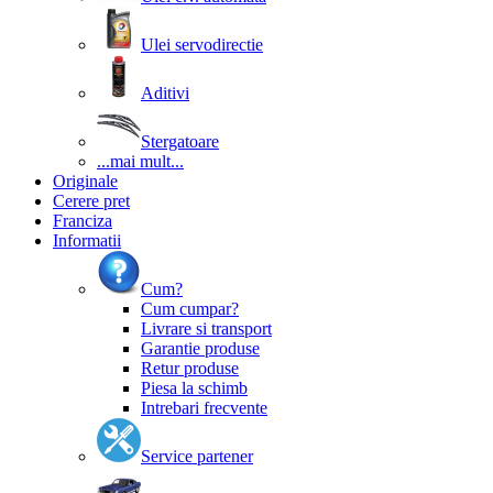
Ulei servodirectie
Aditivi
Stergatoare
...mai mult...
Originale
Cerere pret
Franciza
Informatii
Cum?
Cum cumpar?
Livrare si transport
Garantie produse
Retur produse
Piesa la schimb
Intrebari frecvente
Service partener