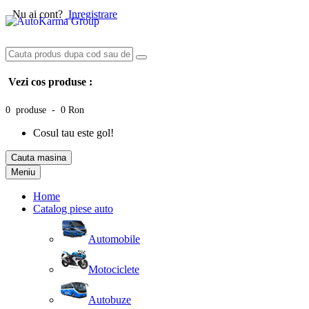
Nu ai cont?
Inregistrare
Vezi cos produse :
0 produse - 0 Ron
Cosul tau este gol!
Cauta masina
Meniu
Home
Catalog piese auto
Automobile
Motociclete
Autobuze