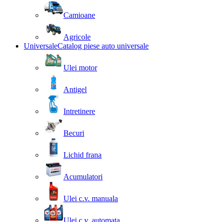
Camioane
Agricole
Universale
Catalog piese auto universale
Ulei motor
Antigel
Intretinere
Becuri
Lichid frana
Acumulatori
Ulei c.v. manuala
Ulei c.v. automata