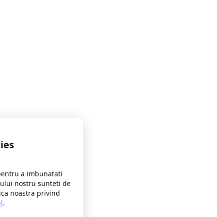
ies
pentru a imbunatati
-ului nostru sunteti de
ica noastra privind
l
.