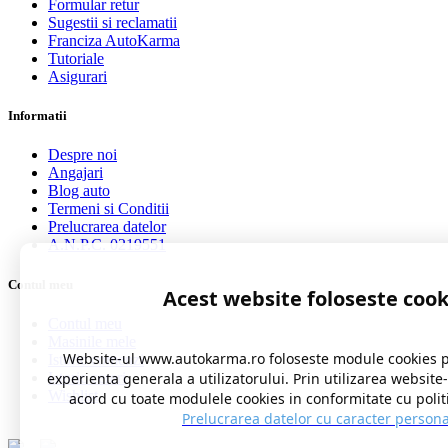
Formular retur
Sugestii si reclamatii
Franciza AutoKarma
Tutoriale
Asigurari
Informatii
Despre noi
Angajari
Blog auto
Termeni si Conditii
Prelucrarea datelor
A.N.P.C. 0219551
Contul meu
Acest website foloseste cook
Contul meu
Masinile mele
Website-ul www.autokarma.ro foloseste module cookies 
Istoric comenzi
Istoric cereri
experienta generala a utilizatorului. Prin utilizarea website
Wishlist
acord cu toate modulele cookies in conformitate cu polit
Prelucrarea datelor cu caracter persona