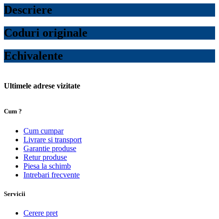
Descriere
Coduri originale
Echivalente
Ultimele adrese vizitate
Cum ?
Cum cumpar
Livrare si transport
Garantie produse
Retur produse
Piesa la schimb
Intrebari frecvente
Servicii
Cerere pret