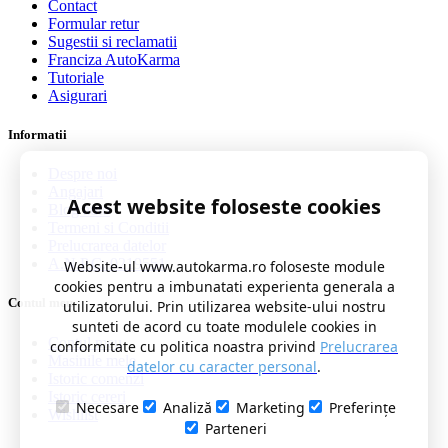
Contact
Formular retur
Sugestii si reclamatii
Franciza AutoKarma
Tutoriale
Asigurari
Informatii
Despre noi
Angajari
Acest website foloseste cookies
Blog auto
Termeni si Conditii
Prelucrarea datelor
A.N.P.C. 0219551
Website-ul www.autokarma.ro foloseste module
cookies pentru a imbunatati experienta generala a
Contul meu
utilizatorului. Prin utilizarea website-ului nostru
sunteti de acord cu toate modulele cookies in
Contul meu
conformitate cu politica noastra privind
Prelucrarea
Masinile mele
datelor cu caracter personal
.
Istoric comenzi
Istoric cereri
Necesare
Analiză
Marketing
Preferințe
Wishlist
Parteneri