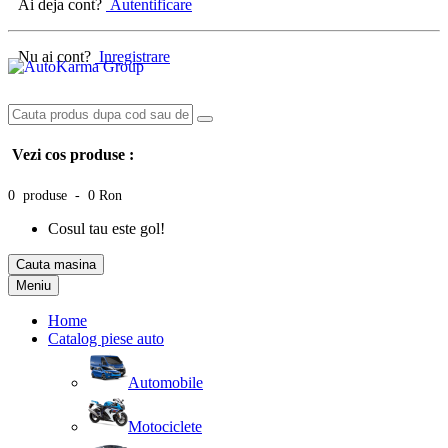
Ai deja cont?
Autentificare
Nu ai cont?
Inregistrare
Vezi cos produse :
0 produse - 0 Ron
Cosul tau este gol!
Cauta masina
Meniu
Home
Catalog piese auto
Automobile
Motociclete