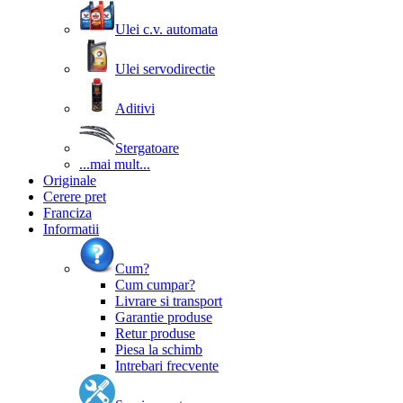
Ulei c.v. automata
Ulei servodirectie
Aditivi
Stergatoare
...mai mult...
Originale
Cerere pret
Franciza
Informatii
Cum?
Cum cumpar?
Livrare si transport
Garantie produse
Retur produse
Piesa la schimb
Intrebari frecvente