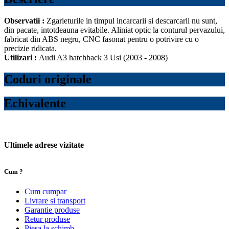
Observatii :
Zgarieturile in timpul incarcarii si descarcarii nu sunt,
din pacate, intotdeauna evitabile. Aliniat optic la conturul pervazului,
fabricat din ABS negru, CNC fasonat pentru o potrivire cu o
precizie ridicata.
Utilizari :
Audi A3 hatchback 3 Usi (2003 - 2008)
Coduri originale
Echivalente
Ultimele adrese vizitate
Cum ?
Cum cumpar
Livrare si transport
Garantie produse
Retur produse
Piesa la schimb