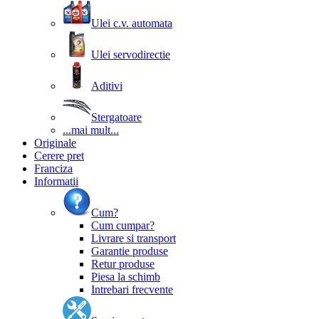
Ulei c.v. automata
Ulei servodirectie
Aditivi
Stergatoare
...mai mult...
Originale
Cerere pret
Franciza
Informatii
Cum?
Cum cumpar?
Livrare si transport
Garantie produse
Retur produse
Piesa la schimb
Intrebari frecvente