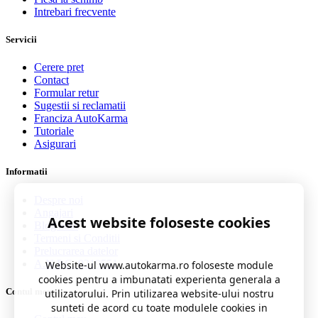
Intrebari frecvente
Servicii
Cerere pret
Contact
Formular retur
Sugestii si reclamatii
Franciza AutoKarma
Tutoriale
Asigurari
Informatii
Despre noi
Angajari
Acest website foloseste cookies
Blog auto
Termeni si Conditii
Prelucrarea datelor
A.N.P.C. 0219551
Website-ul www.autokarma.ro foloseste module
cookies pentru a imbunatati experienta generala a
Contul meu
utilizatorului. Prin utilizarea website-ului nostru
sunteti de acord cu toate modulele cookies in