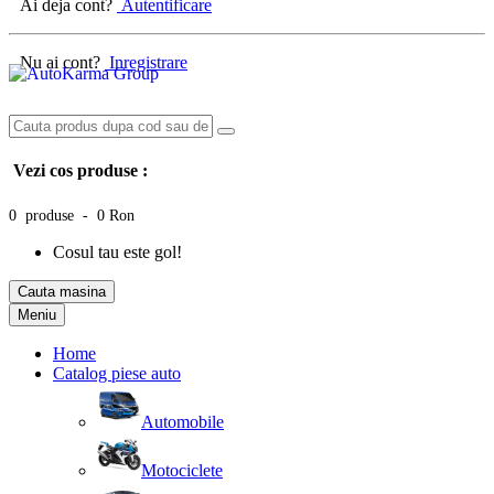
Ai deja cont?
Autentificare
Nu ai cont?
Inregistrare
Vezi cos produse :
0 produse - 0 Ron
Cosul tau este gol!
Cauta masina
Meniu
Home
Catalog piese auto
Automobile
Motociclete