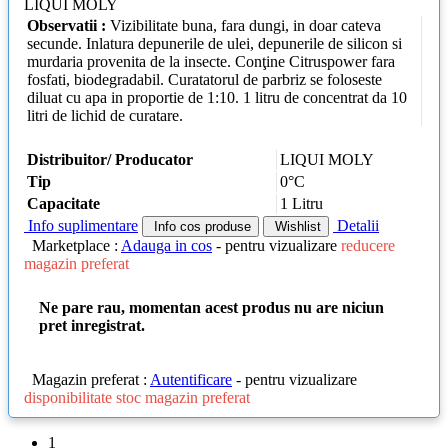
LIQUI MOLY
Observatii :
Vizibilitate buna, fara dungi, in doar cateva
secunde. Inlatura depunerile de ulei, depunerile de silicon si
murdaria provenita de la insecte. Conţine Citruspower fara
fosfati, biodegradabil. Curatatorul de parbriz se foloseste
diluat cu apa in proportie de 1:10. 1 litru de concentrat da 10
litri de lichid de curatare.
Distribuitor/ Producator
LIQUI MOLY
Tip
0°C
Capacitate
1 Litru
Info suplimentare
Detalii
Info cos produse
Wishlist
Marketplace :
Adauga in cos
- pentru vizualizare
reducere
magazin preferat
Ne pare rau, momentan acest produs nu are niciun
pret inregistrat.
Magazin preferat :
Autentificare
- pentru vizualizare
disponibilitate stoc magazin preferat
1