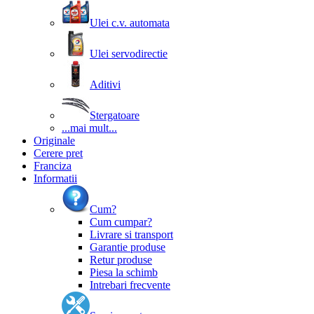
Ulei c.v. automata
Ulei servodirectie
Aditivi
Stergatoare
...mai mult...
Originale
Cerere pret
Franciza
Informatii
Cum?
Cum cumpar?
Livrare si transport
Garantie produse
Retur produse
Piesa la schimb
Intrebari frecvente