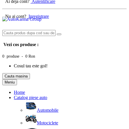
Ai deja cont?
Autentificare
Nu ai cont?
Inregistrare
Vezi cos produse :
0 produse - 0 Ron
Cosul tau este gol!
Cauta masina
Meniu
Home
Catalog piese auto
Automobile
Motociclete