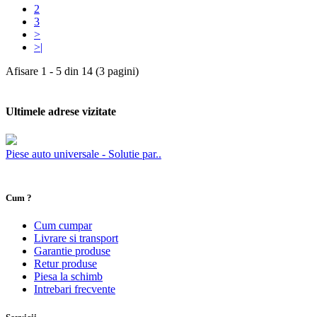
2
3
>
>|
Afisare 1 - 5 din 14 (3 pagini)
Ultimele adrese vizitate
Piese auto universale - Solutie par..
Cum ?
Cum cumpar
Livrare si transport
Garantie produse
Retur produse
Piesa la schimb
Intrebari frecvente