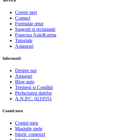
Servicii
Cerere pret
Contact
Formular retur
Sugestii si reclamatii
Franciza AutoKarma
Tutoriale
Asigurari
Informatii
Despre noi
Angajari
Blog auto
Termeni si Conditii
Prelucrarea datelor
A.N.P.C. 0219551
Contul meu
Contul meu
Masinile mele
Istoric comenzi
Istoric cereri