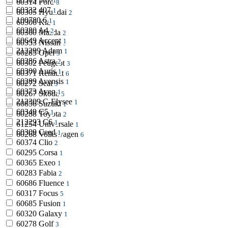
1
60314
Ford
8
60332
407
1
60305
Hyundai
2
100780
6
1
60306
Kia
1
60280
A4
2
60360
Mazda
2
60649
Accent
1
60353
Nissan
1
212299
Adam
1
60285
Opel
3
60286
Astra
2
60302
Peugeot
3
60300
Auris
1
60371
Renault
6
60289
Avensis
1
60272
Seat
3
60373
Aveo
1
60267
Skoda
5
212309
C-Elysee
1
60856
Suzuki
1
60349
C5
1
60288
Toyota
2
212293
C6
1
61254
Universale
1
60309
Ceed
1
60268
Volkswagen
6
60374
Clio
2
60295
Corsa
1
60365
Exeo
1
60283
Fabia
2
60686
Fluence
1
60317
Focus
5
60685
Fusion
1
60320
Galaxy
1
60278
Golf
3