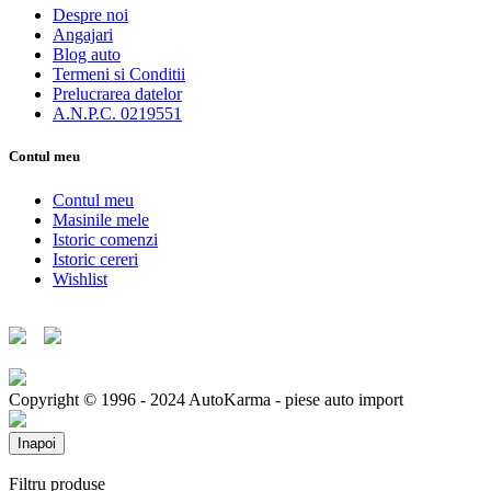
Despre noi
Angajari
Blog auto
Termeni si Conditii
Prelucrarea datelor
A.N.P.C. 0219551
Contul meu
Contul meu
Masinile mele
Istoric comenzi
Istoric cereri
Wishlist
Copyright © 1996 - 2024 AutoKarma - piese auto import
Inapoi
Filtru produse