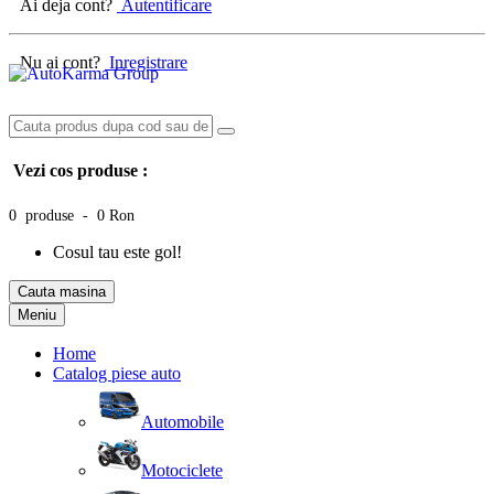
Ai deja cont?
Autentificare
Nu ai cont?
Inregistrare
Vezi cos produse :
0 produse - 0 Ron
Cosul tau este gol!
Cauta masina
Meniu
Home
Catalog piese auto
Automobile
Motociclete