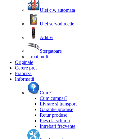
Ulei c.v. automata
Ulei servodirectie
Aditivi
Stergatoare
...mai mult...
Originale
Cerere pret
Franciza
Informatii
Cum?
Cum cumpar?
Livrare si transport
Garantie produse
Retur produse
Piesa la schimb
Intrebari frecvente