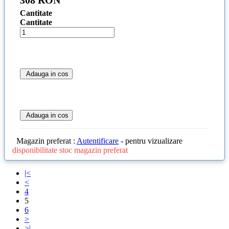
Cantitate
Cantitate
Adauga in cos
Adauga in cos
Magazin preferat :
Autentificare
- pentru vizualizare
disponibilitate stoc magazin preferat
|<
<
4
5
6
>
>|