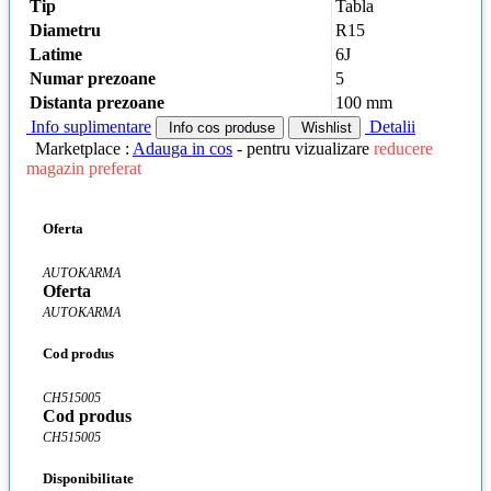
Tip
Tabla
Diametru
R15
Latime
6J
Numar prezoane
5
Distanta prezoane
100 mm
Info suplimentare
Detalii
Info cos produse
Wishlist
Marketplace :
Adauga in cos
- pentru vizualizare
reducere
magazin preferat
Oferta
AUTOKARMA
Oferta
AUTOKARMA
Cod produs
CH515005
Cod produs
CH515005
Disponibilitate