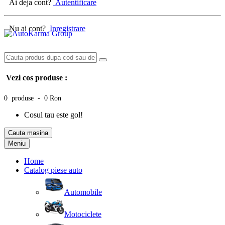
Ai deja cont?
Autentificare
Nu ai cont?
Inregistrare
Vezi cos produse :
0 produse - 0 Ron
Cosul tau este gol!
Cauta masina
Meniu
Home
Catalog piese auto
Automobile
Motociclete