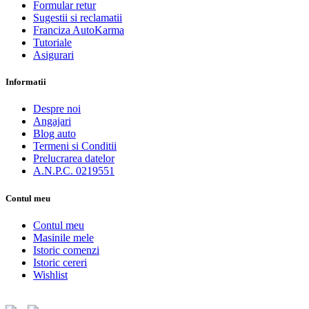
Formular retur
Sugestii si reclamatii
Franciza AutoKarma
Tutoriale
Asigurari
Informatii
Despre noi
Angajari
Blog auto
Termeni si Conditii
Prelucrarea datelor
A.N.P.C. 0219551
Contul meu
Contul meu
Masinile mele
Istoric comenzi
Istoric cereri
Wishlist