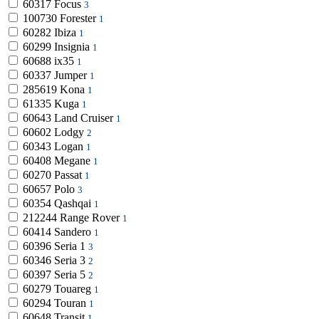
60317
Focus
3
100730
Forester
1
60282
Ibiza
1
60299
Insignia
1
60688
ix35
1
60337
Jumper
1
285619
Kona
1
61335
Kuga
1
60643
Land Cruiser
1
60602
Lodgy
2
60343
Logan
1
60408
Megane
1
60270
Passat
1
60657
Polo
3
60354
Qashqai
1
212244
Range Rover
1
60414
Sandero
1
60396
Seria 1
3
60346
Seria 3
2
60397
Seria 5
2
60279
Touareg
1
60294
Touran
1
60648
Transit
1