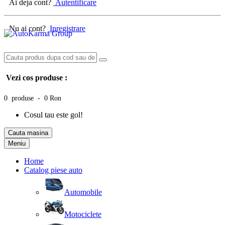
Ai deja cont?
Autentificare
Nu ai cont?
Inregistrare
Vezi cos produse :
0 produse - 0 Ron
Cosul tau este gol!
Cauta masina
Meniu
Home
Catalog piese auto
Automobile
Motociclete