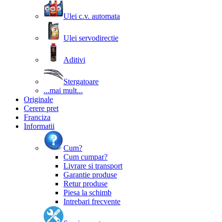
Ulei c.v. automata
Ulei servodirectie
Aditivi
Stergatoare
...mai mult...
Originale
Cerere pret
Franciza
Informatii
Cum?
Cum cumpar?
Livrare si transport
Garantie produse
Retur produse
Piesa la schimb
Intrebari frecvente