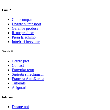
Cum ?
Cum cumpar
Livrare si transport
Garantie produse
Retur produse
Piesa la schimb
Intrebari frecvente
Servicii
Cerere pret
Contact
Formular retur
Sugestii si reclamatii
Franciza AutoKarma
Tutoriale
Asigurari
Informatii
Despre noi