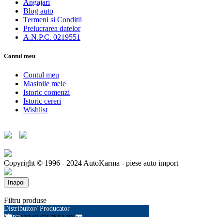
Angajari
Blog auto
Termeni si Conditii
Prelucrarea datelor
A.N.P.C. 0219551
Contul meu
Contul meu
Masinile mele
Istoric comenzi
Istoric cereri
Wishlist
Copyright © 1996 - 2024 AutoKarma - piese auto import
Inapoi
Filtru produse
Distribuitor/ Producator
Marca