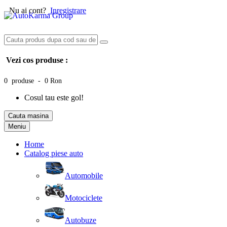
Nu ai cont?
Inregistrare
Vezi cos produse :
0 produse - 0 Ron
Cosul tau este gol!
Cauta masina
Meniu
Home
Catalog piese auto
Automobile
Motociclete
Autobuze