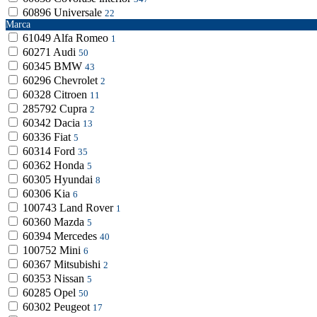
60896
Universale
22
Marca
61049
Alfa Romeo
1
60271
Audi
50
60345
BMW
43
60296
Chevrolet
2
60328
Citroen
11
285792
Cupra
2
60342
Dacia
13
60336
Fiat
5
60314
Ford
35
60362
Honda
5
60305
Hyundai
8
60306
Kia
6
100743
Land Rover
1
60360
Mazda
5
60394
Mercedes
40
100752
Mini
6
60367
Mitsubishi
2
60353
Nissan
5
60285
Opel
50
60302
Peugeot
17