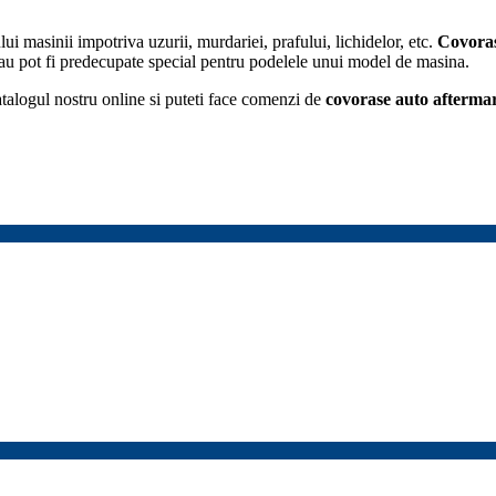
lui masinii impotriva uzurii, murdariei, prafului, lichidelor, etc.
Covoras
 sau pot fi predecupate special pentru podelele unui model de masina.
talogul nostru online si puteti face comenzi de
covorase auto
afterma