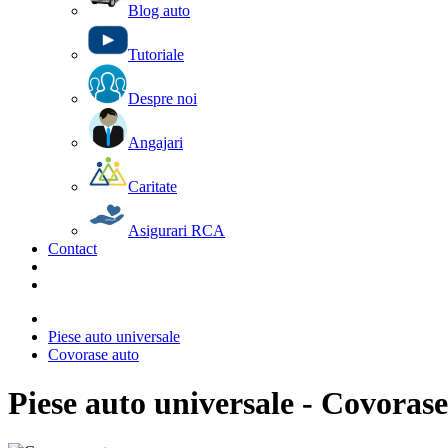
Blog auto
Tutoriale
Despre noi
Angajari
Caritate
Asigurari RCA
Contact
Piese auto universale
Covorase auto
Piese auto universale - Covoras