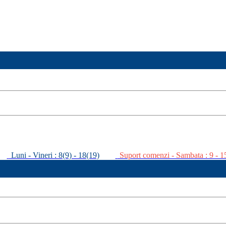
Luni - Vineri : 8(9) - 18(19)
Suport comenzi - Sambata : 9 - 1