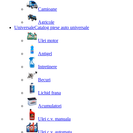
Camioane
Agricole
Universale
Catalog piese auto universale
Ulei motor
Antigel
Intretinere
Becuri
Lichid frana
Acumulatori
Ulei c.v. manuala
Ulei c.v. automata