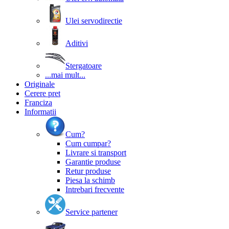
Ulei servodirectie
Aditivi
Stergatoare
...mai mult...
Originale
Cerere pret
Franciza
Informatii
Cum?
Cum cumpar?
Livrare si transport
Garantie produse
Retur produse
Piesa la schimb
Intrebari frecvente
Service partener