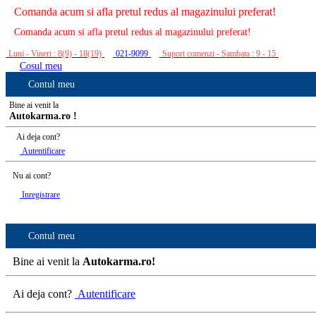
Comanda acum si afla pretul redus al magazinului preferat!
Comanda acum si afla pretul redus al magazinului preferat!
Luni - Vineri : 8(9) - 18(19)
021-9099
Suport comenzi - Sambata : 9 - 15
Cosul meu
Contul meu
Bine ai venit la
Autokarma.ro !
Ai deja cont?
Autentificare
Nu ai cont?
Inregistrare
Contul meu
Bine ai venit la
Autokarma.ro!
Ai deja cont?
Autentificare