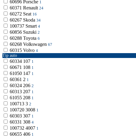
60696
Porsche
1
60371
Renault
24
60272
Seat
16
60267
Skoda
34
100737
Smart
4
60856
Suzuki
2
60288
Toyota
6
60268
Volkswagen
67
60315
Volvo
4
Tip auto
60334
107
1
60671
108
1
61050
147
1
60361
2
1
60324
206
2
60313
207
1
61055
208
1
100713
3
2
100720
3008
1
60303
307
1
60331
308
4
100732
4007
1
60655
406
1