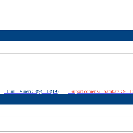
Luni - Vineri : 8(9) - 18(19)
Suport comenzi - Sambata : 9 - 1