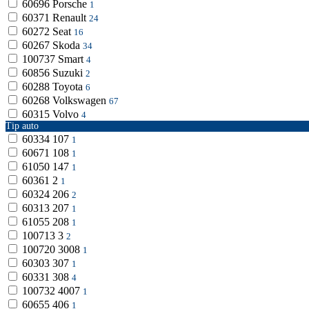
60696
Porsche
1
60371
Renault
24
60272
Seat
16
60267
Skoda
34
100737
Smart
4
60856
Suzuki
2
60288
Toyota
6
60268
Volkswagen
67
60315
Volvo
4
Tip auto
60334
107
1
60671
108
1
61050
147
1
60361
2
1
60324
206
2
60313
207
1
61055
208
1
100713
3
2
100720
3008
1
60303
307
1
60331
308
4
100732
4007
1
60655
406
1