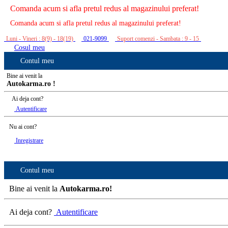
Comanda acum si afla pretul redus al magazinului preferat!
Comanda acum si afla pretul redus al magazinului preferat!
Luni - Vineri : 8(9) - 18(19)
021-9099
Suport comenzi - Sambata : 9 - 15
Cosul meu
Contul meu
Bine ai venit la
Autokarma.ro !
Ai deja cont?
Autentificare
Nu ai cont?
Inregistrare
Contul meu
Bine ai venit la
Autokarma.ro!
Ai deja cont?
Autentificare