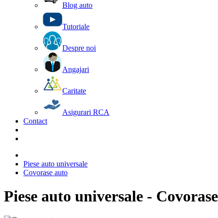
Blog auto
Tutoriale
Despre noi
Angajari
Caritate
Asigurari RCA
Contact
Piese auto universale
Covorase auto
Piese auto universale - Covoras