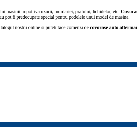
lui masinii impotriva uzurii, murdariei, prafului, lichidelor, etc.
Covoras
 sau pot fi predecupate special pentru podelele unui model de masina.
talogul nostru online si puteti face comenzi de
covorase auto
afterma