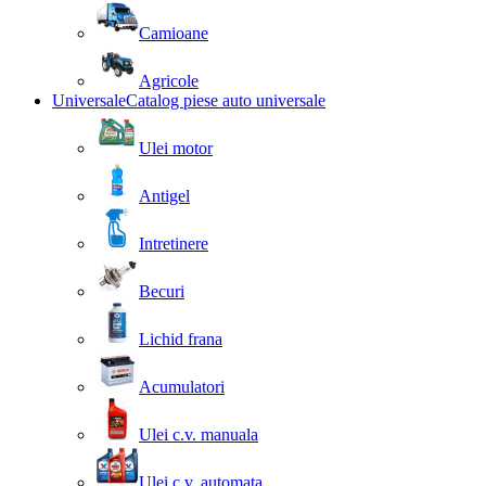
Camioane
Agricole
Universale
Catalog piese auto universale
Ulei motor
Antigel
Intretinere
Becuri
Lichid frana
Acumulatori
Ulei c.v. manuala
Ulei c.v. automata