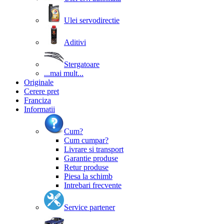
Ulei servodirectie
Aditivi
Stergatoare
...mai mult...
Originale
Cerere pret
Franciza
Informatii
Cum?
Cum cumpar?
Livrare si transport
Garantie produse
Retur produse
Piesa la schimb
Intrebari frecvente
Service partener