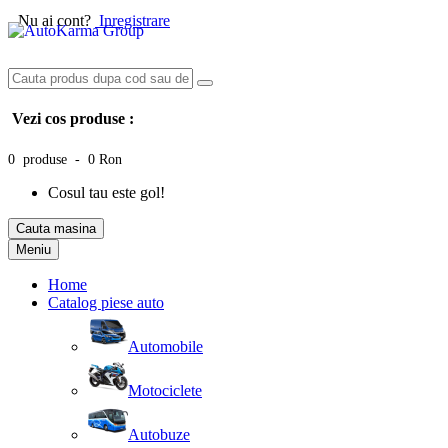
Nu ai cont?
Inregistrare
Vezi cos produse :
0 produse - 0 Ron
Cosul tau este gol!
Cauta masina
Meniu
Home
Catalog piese auto
Automobile
Motociclete
Autobuze