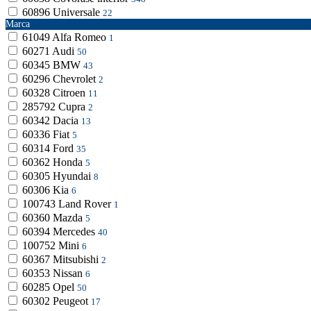
60896
Universale
22
Marca
61049
Alfa Romeo
1
60271
Audi
50
60345
BMW
43
60296
Chevrolet
2
60328
Citroen
11
285792
Cupra
2
60342
Dacia
13
60336
Fiat
5
60314
Ford
35
60362
Honda
5
60305
Hyundai
8
60306
Kia
6
100743
Land Rover
1
60360
Mazda
5
60394
Mercedes
40
100752
Mini
6
60367
Mitsubishi
2
60353
Nissan
6
60285
Opel
50
60302
Peugeot
17