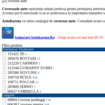
Covorasele auto
reprezinta solutia perfecta pentru protejarea interioru
Acestea pot fi universale si sa se potriveasca la majoritatea masinilor
AutoKarma
va ofera catalogul de
covorase auto
. Consultati acum ca
Asigurari.Autokarma.Ro
-
Alege acum cel mai bun RCA!
Filtru produse
Distribuitor/ Producator
151422
3D
2
285676
BOTTARI
15
212220
CARPRISS
2
212544
GUMARNY ZUBRI
1
285586
NOVLINE
9
100718
PETEX
434
100711
POLCAR
21
285800
SERWO
1
60637
UMBRELLA
3
Categorie
60894
Covoras portbagaj
118
60638
Covorase interior
348