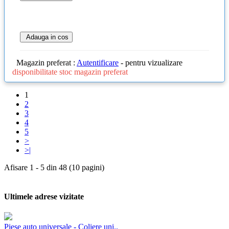
Adauga in cos
Magazin preferat :
Autentificare
- pentru vizualizare
disponibilitate stoc magazin preferat
1
2
3
4
5
>
>|
Afisare 1 - 5 din 48 (10 pagini)
Ultimele adrese vizitate
Piese auto universale - Coliere uni..