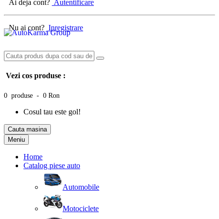
Ai deja cont?
Autentificare
Nu ai cont?
Inregistrare
Vezi cos produse :
0 produse - 0 Ron
Cosul tau este gol!
Cauta masina
Meniu
Home
Catalog piese auto
Automobile
Motociclete