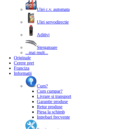
Ulei c.v. automata
Ulei servodirectie
Aditivi
Stergatoare
...mai mult...
Originale
Cerere pret
Franciza
Informatii
Cum?
Cum cumpar?
Livrare si transport
Garantie produse
Retur produse
Piesa la schimb
Intrebari frecvente