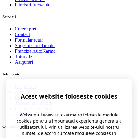
Intrebari frecvente
Servicii
Cerere pret
Contact
Formular retur
Sugestii si reclamatii
Franciza AutoKarma
Tutoriale
Asigurari
Informatii
Despre noi
Angajari
Acest website foloseste cookies
Blog auto
Termeni si Conditii
Prelucrarea datelor
A.N.P.C. 0219551
Website-ul www.autokarma.ro foloseste module
cookies pentru a imbunatati experienta generala a
Contul meu
utilizatorului. Prin utilizarea website-ului nostru
sunteti de acord cu toate modulele cookies in