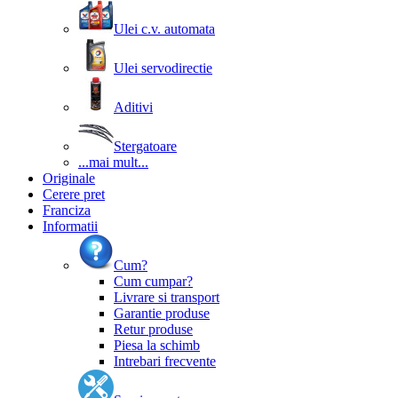
Ulei c.v. automata
Ulei servodirectie
Aditivi
Stergatoare
...mai mult...
Originale
Cerere pret
Franciza
Informatii
Cum?
Cum cumpar?
Livrare si transport
Garantie produse
Retur produse
Piesa la schimb
Intrebari frecvente