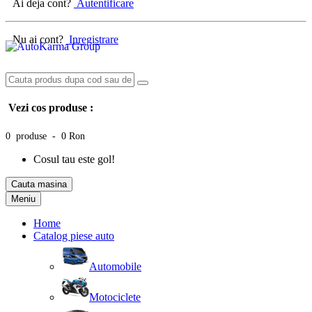
Ai deja cont?
Autentificare
Nu ai cont?
Inregistrare
Vezi cos produse :
0 produse - 0 Ron
Cosul tau este gol!
Cauta masina
Meniu
Home
Catalog piese auto
Automobile
Motociclete