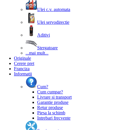
Ulei c.v. automata
Ulei servodirectie
Aditivi
Stergatoare
...mai mult...
Originale
Cerere pret
Franciza
Informatii
Cum?
Cum cumpar?
Livrare si transport
Garantie produse
Retur produse
Piesa la schimb
Intrebari frecvente