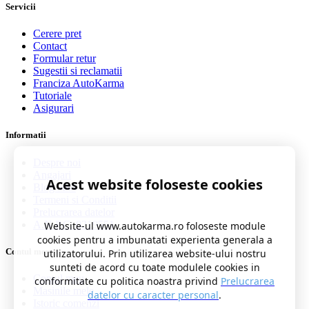
Servicii
Cerere pret
Contact
Formular retur
Sugestii si reclamatii
Franciza AutoKarma
Tutoriale
Asigurari
Informatii
Despre noi
Angajari
Acest website foloseste cookies
Blog auto
Termeni si Conditii
Prelucrarea datelor
A.N.P.C. 0219551
Website-ul www.autokarma.ro foloseste module
cookies pentru a imbunatati experienta generala a
Contul meu
utilizatorului. Prin utilizarea website-ului nostru
sunteti de acord cu toate modulele cookies in
Contul meu
conformitate cu politica noastra privind
Prelucrarea
Masinile mele
datelor cu caracter personal
.
Istoric comenzi