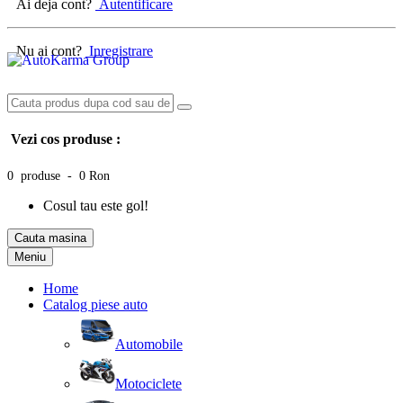
Ai deja cont?
Autentificare
Nu ai cont?
Inregistrare
Vezi cos produse :
0 produse - 0 Ron
Cosul tau este gol!
Cauta masina
Meniu
Home
Catalog piese auto
Automobile
Motociclete