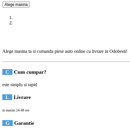
Alege masina
Alege masina ta si comanda piese auto online cu livrare in Odobesti!
C
Cum cumpar?
este simplu si rapid
L
Livrare
in maxim 24-48 ore
G
Garantie