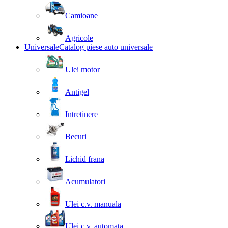
Camioane
Agricole
Universale
Catalog piese auto universale
Ulei motor
Antigel
Intretinere
Becuri
Lichid frana
Acumulatori
Ulei c.v. manuala
Ulei c.v. automata