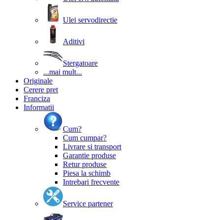
Ulei servodirectie
Aditivi
Stergatoare
...mai mult...
Originale
Cerere pret
Franciza
Informatii
Cum?
Cum cumpar?
Livrare si transport
Garantie produse
Retur produse
Piesa la schimb
Intrebari frecvente
Service partener