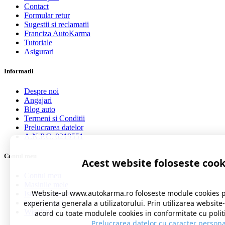
Contact
Formular retur
Sugestii si reclamatii
Franciza AutoKarma
Tutoriale
Asigurari
Informatii
Despre noi
Angajari
Blog auto
Termeni si Conditii
Prelucrarea datelor
A.N.P.C. 0219551
Contul meu
Acest website foloseste cook
Contul meu
Masinile mele
Website-ul www.autokarma.ro foloseste module cookies 
Istoric comenzi
Istoric cereri
experienta generala a utilizatorului. Prin utilizarea website
Wishlist
acord cu toate modulele cookies in conformitate cu polit
Prelucrarea datelor cu caracter persona