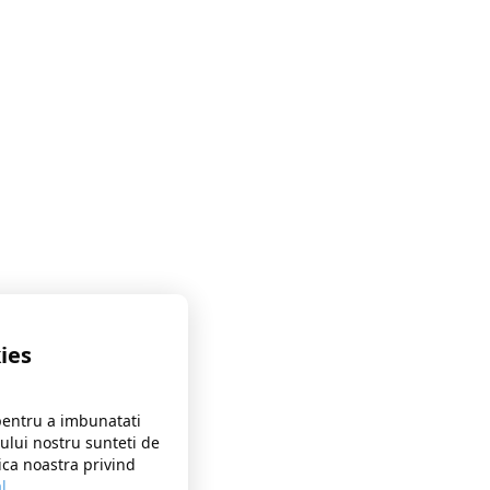
ies
pentru a imbunatati
-ului nostru sunteti de
ica noastra privind
l
.