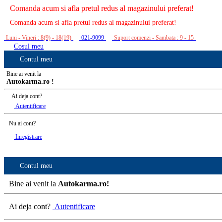
Comanda acum si afla pretul redus al magazinului preferat!
Comanda acum si afla pretul redus al magazinului preferat!
Luni - Vineri : 8(9) - 18(19)
021-9099
Suport comenzi - Sambata : 9 - 15
Cosul meu
Contul meu
Bine ai venit la
Autokarma.ro !
Ai deja cont?
Autentificare
Nu ai cont?
Inregistrare
Contul meu
Bine ai venit la
Autokarma.ro!
Ai deja cont?
Autentificare