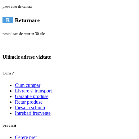
piese auto de calitate
R
Returnare
posibilitate de retur in 30 zile
Ultimele adrese vizitate
Cum ?
Cum cumpar
Livrare si transport
Garantie produse
Retur produse
Piesa la schimb
Intrebari frecvente
Servicii
Cerere pret