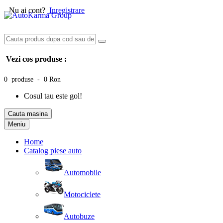
Nu ai cont?
Inregistrare
Vezi cos produse :
0 produse - 0 Ron
Cosul tau este gol!
Cauta masina
Meniu
Home
Catalog piese auto
Automobile
Motociclete
Autobuze