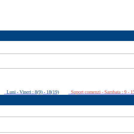
Luni - Vineri : 8(9) - 18(19)
Suport comenzi - Sambata : 9 - 1