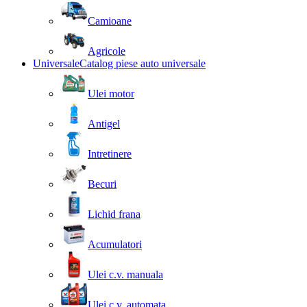
Camioane
Agricole
Universale
Catalog piese auto universale
Ulei motor
Antigel
Intretinere
Becuri
Lichid frana
Acumulatori
Ulei c.v. manuala
Ulei c.v. automata