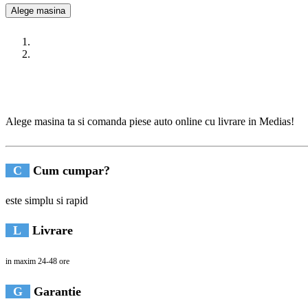
Alege masina
Alege masina ta si comanda piese auto online cu livrare in Medias!
C
Cum cumpar?
este simplu si rapid
L
Livrare
in maxim 24-48 ore
G
Garantie