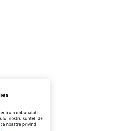
ies
pentru a imbunatati
-ului nostru sunteti de
ica noastra privind
l
.