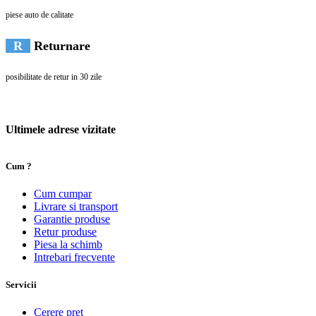
piese auto de calitate
R
Returnare
posibilitate de retur in 30 zile
Ultimele adrese vizitate
Cum ?
Cum cumpar
Livrare si transport
Garantie produse
Retur produse
Piesa la schimb
Intrebari frecvente
Servicii
Cerere pret