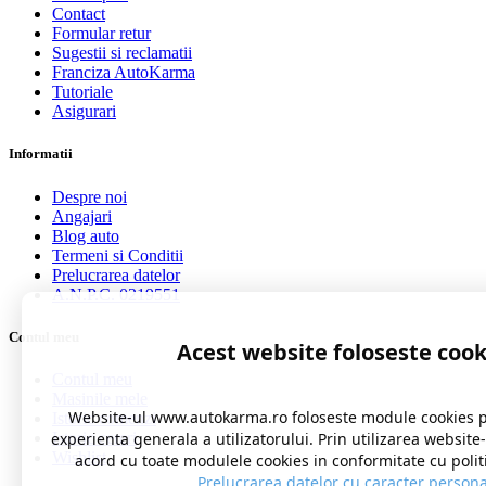
Contact
Formular retur
Sugestii si reclamatii
Franciza AutoKarma
Tutoriale
Asigurari
Informatii
Despre noi
Angajari
Blog auto
Termeni si Conditii
Prelucrarea datelor
A.N.P.C. 0219551
Contul meu
Acest website foloseste cook
Contul meu
Masinile mele
Website-ul www.autokarma.ro foloseste module cookies 
Istoric comenzi
Istoric cereri
experienta generala a utilizatorului. Prin utilizarea website
Wishlist
acord cu toate modulele cookies in conformitate cu polit
Prelucrarea datelor cu caracter persona