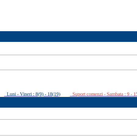
Luni - Vineri : 8(9) - 18(19)
Suport comenzi - Sambata : 9 - 1