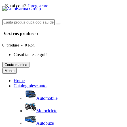
Nu ai cont?
Inregistrare
Vezi cos produse :
0 produse - 0 Ron
Cosul tau este gol!
Cauta masina
Meniu
Home
Catalog piese auto
Automobile
Motociclete
Autobuze