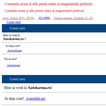
Comanda acum si afla pretul redus al magazinului preferat!
Comanda acum si afla pretul redus al magazinului preferat!
Luni - Vineri : 8(9) - 18(19)
021-9099
Suport comenzi - Sambata : 9 - 15
Cosul meu
Contul meu
Bine ai venit la
Autokarma.ro !
Ai deja cont?
Autentificare
Nu ai cont?
Inregistrare
Contul meu
Bine ai venit la
Autokarma.ro!
Ai deja cont?
Autentificare