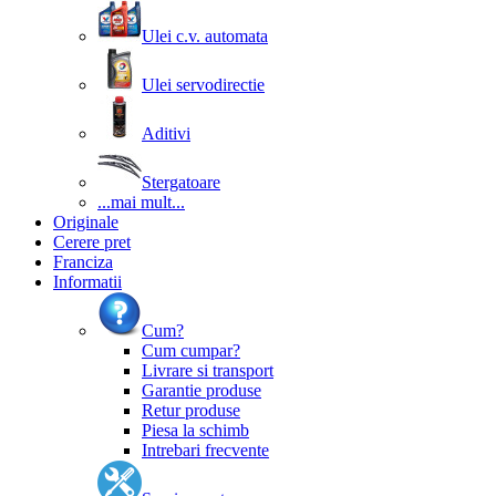
Ulei c.v. automata
Ulei servodirectie
Aditivi
Stergatoare
...mai mult...
Originale
Cerere pret
Franciza
Informatii
Cum?
Cum cumpar?
Livrare si transport
Garantie produse
Retur produse
Piesa la schimb
Intrebari frecvente