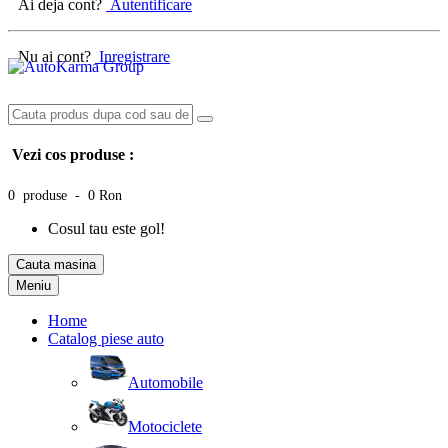
Ai deja cont?
Autentificare
Nu ai cont?
Inregistrare
Vezi cos produse :
0 produse - 0 Ron
Cosul tau este gol!
Cauta masina
Meniu
Home
Catalog piese auto
Automobile
Motociclete