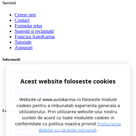
Servicii
Cerere pret
Contact
Formular retur
Sugestii si reclamatii
Franciza AutoKarma
Tutoriale
Asigurari
Informatii
Despre noi
Angajari
Acest website foloseste cookies
Blog auto
Termeni si Conditii
Prelucrarea datelor
A.N.P.C. 0219551
Website-ul www.autokarma.ro foloseste module
cookies pentru a imbunatati experienta generala a
Contul meu
utilizatorului. Prin utilizarea website-ului nostru
sunteti de acord cu toate modulele cookies in
Contul meu
conformitate cu politica noastra privind
Prelucrarea
Masinile mele
datelor cu caracter personal
.
Istoric comenzi