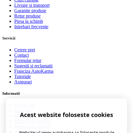
Livrare si transport
Garantie produse
Retur produse
Piesa la schimb
Intrebari frecvente
Servicii
Cerere pret
Contact
Formular retur
Sugestii si reclamatii
Franciza AutoKarma
Tutoriale
Asigurari
Informatii
Despre noi
Angajari
Acest website foloseste cookies
Blog auto
Termeni si Conditii
Prelucrarea datelor
A.N.P.C. 0219551
Website-ul www.autokarma.ro foloseste module