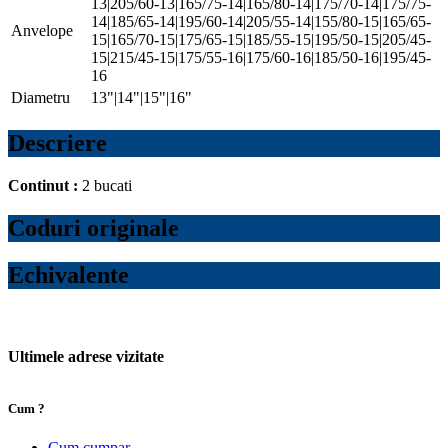
13|205/60-13|165/75-14|165/80-14|175/70-14|175/75-
14|185/65-14|195/60-14|205/55-14|155/80-15|165/65-
Anvelope
15|165/70-15|175/65-15|185/55-15|195/50-15|205/45-
15|215/45-15|175/55-16|175/60-16|185/50-16|195/45-
16
Diametru
13"|14"|15"|16"
Descriere
Continut :
2 bucati
Coduri originale
Echivalente
Ultimele adrese vizitate
Cum ?
Cum cumpar