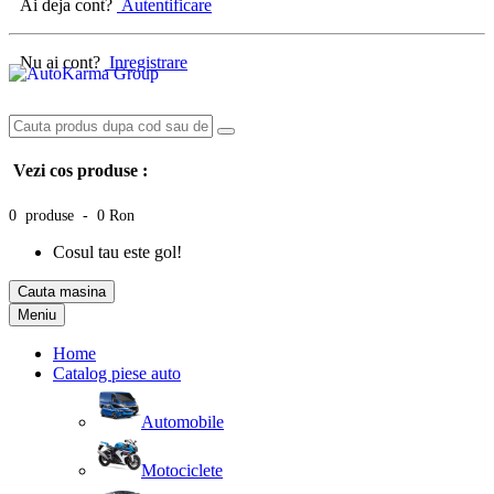
Ai deja cont?
Autentificare
Nu ai cont?
Inregistrare
Vezi cos produse :
0 produse - 0 Ron
Cosul tau este gol!
Cauta masina
Meniu
Home
Catalog piese auto
Automobile
Motociclete