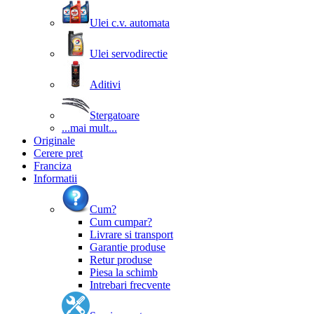
Ulei c.v. automata
Ulei servodirectie
Aditivi
Stergatoare
...mai mult...
Originale
Cerere pret
Franciza
Informatii
Cum?
Cum cumpar?
Livrare si transport
Garantie produse
Retur produse
Piesa la schimb
Intrebari frecvente