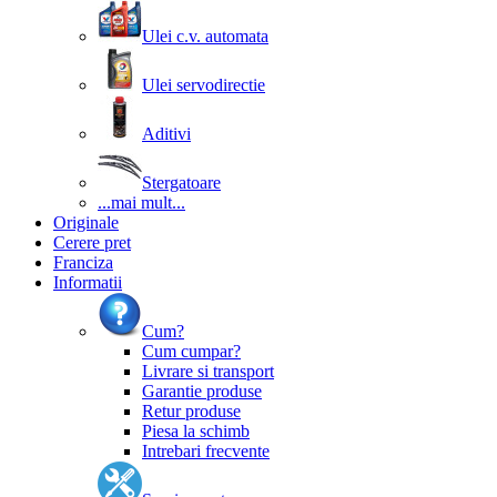
Ulei c.v. automata
Ulei servodirectie
Aditivi
Stergatoare
...mai mult...
Originale
Cerere pret
Franciza
Informatii
Cum?
Cum cumpar?
Livrare si transport
Garantie produse
Retur produse
Piesa la schimb
Intrebari frecvente