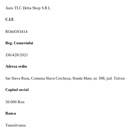
Auto TLC Delta Shop S.R.L.
C.I.F.
RO44593414
Reg. Comertului
J36/428/2021
Adresa sediu
Sat Slava Rusa, Comuna Slava Cercheza, Strada Mare, nr. 398, jud. Tulcea
Capital social
50.000 Ron
Banca
Transilvania