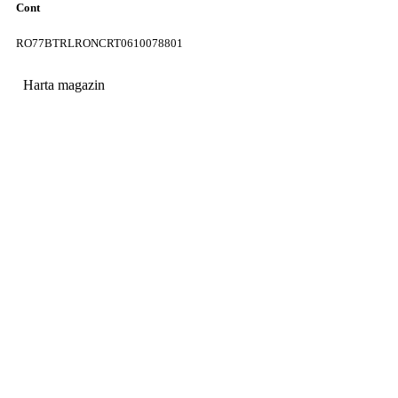
Cont
RO77BTRLRONCRT0610078801
Harta magazin