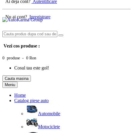
Ai deja cont?
Autentificare
Nu ai cont?
Inregistrare
Vezi cos produse :
0 produse - 0 Ron
Cosul tau este gol!
Cauta masina
Meniu
Home
Catalog piese auto
Automobile
Motociclete