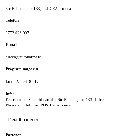
Str. Babadag, nr. 133, TULCEA, Tulcea
Telefon
0772.026.097
E-mail
tulcea@autokarma.ro
Program magazin
Luni - Vineri: 8 - 17
Info
:
Pentru comenzi cu ridicare din Str. Babadag, nr. 133, Tulcea.
Plata cu cardul prin:
POS Transilvania
.
Detalii partener
Partener