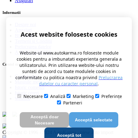
Asigurari
Informatii
Despre noi
Angajari
Acest website foloseste cookies
Blog auto
Termeni si Conditii
Prelucrarea datelor
A.N.P.C. 0219551
Website-ul www.autokarma.ro foloseste module
cookies pentru a imbunatati experienta generala a
Contul meu
utilizatorului. Prin utilizarea website-ului nostru
sunteti de acord cu toate modulele cookies in
Contul meu
conformitate cu politica noastra privind
Prelucrarea
Masinile mele
datelor cu caracter personal
.
Istoric comenzi
Istoric cereri
Necesare
Analiză
Marketing
Preferințe
Wishlist
Parteneri
Acceptă doar
Acceptă selectate
Necesare
Copyright © 1996 - 2024 AutoKarma - piese auto import
Acceptă tot