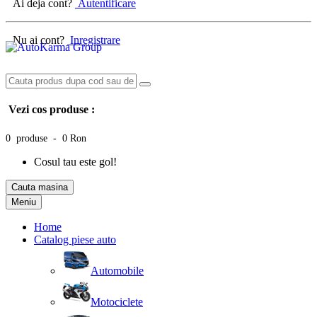
Ai deja cont?
Autentificare
Nu ai cont?
Inregistrare
Vezi cos produse :
0 produse - 0 Ron
Cosul tau este gol!
Cauta masina
Meniu
Home
Catalog piese auto
Automobile
Motociclete