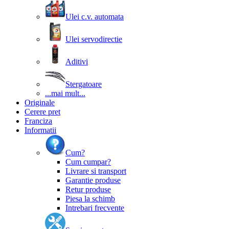
Ulei c.v. automata
Ulei servodirectie
Aditivi
Stergatoare
...mai mult...
Originale
Cerere pret
Franciza
Informatii
Cum?
Cum cumpar?
Livrare si transport
Garantie produse
Retur produse
Piesa la schimb
Intrebari frecvente