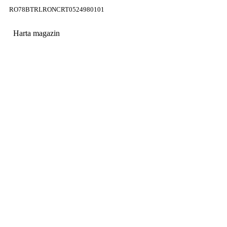
RO78BTRLRONCRT0524980101
Harta magazin