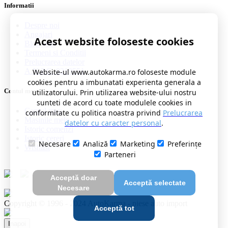
Informatii
Despre noi
Angajari
Acest website foloseste cookies
Blog auto
Termeni si Conditii
Prelucrarea datelor
A.N.P.C. 0219551
Website-ul www.autokarma.ro foloseste module
cookies pentru a imbunatati experienta generala a
Contul meu
utilizatorului. Prin utilizarea website-ului nostru
sunteti de acord cu toate modulele cookies in
Contul meu
conformitate cu politica noastra privind
Prelucrarea
Masinile mele
datelor cu caracter personal
.
Istoric comenzi
Istoric cereri
Necesare
Analiză
Marketing
Preferințe
Wishlist
Parteneri
Acceptă doar
Acceptă selectate
Necesare
Copyright © 1996 - 2024 AutoKarma - piese auto import
Acceptă tot
Inapoi