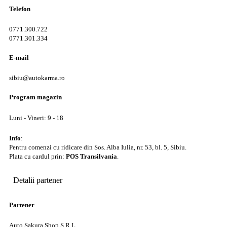
Telefon
0771.300.722
0771.301.334
E-mail
sibiu@autokarma.ro
Program magazin
Luni - Vineri: 9 - 18
Info
:
Pentru comenzi cu ridicare din Sos. Alba Iulia, nr. 53, bl. 5, Sibiu.
Plata cu cardul prin:
POS Transilvania
.
Detalii partener
Partener
Auto Sakura Shop S.R.L.