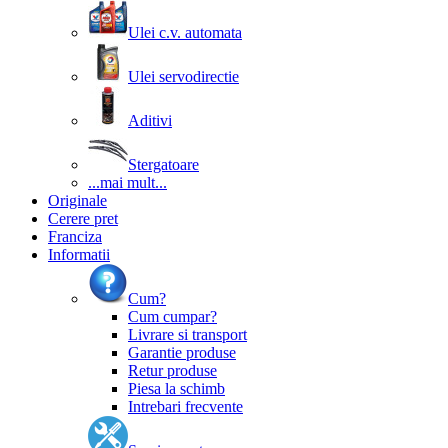
Ulei c.v. automata
Ulei servodirectie
Aditivi
Stergatoare
...mai mult...
Originale
Cerere pret
Franciza
Informatii
Cum?
Cum cumpar?
Livrare si transport
Garantie produse
Retur produse
Piesa la schimb
Intrebari frecvente