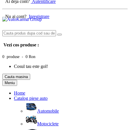
Ai deja cont?
Autentificare
Nu ai cont?
Inregistrare
Vezi cos produse :
0 produse - 0 Ron
Cosul tau este gol!
Cauta masina
Meniu
Home
Catalog piese auto
Automobile
Motociclete