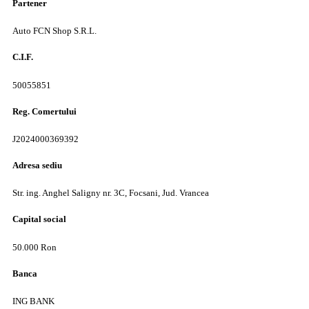
Partener
Auto FCN Shop S.R.L.
C.I.F.
50055851
Reg. Comertului
J2024000369392
Adresa sediu
Str. ing. Anghel Saligny nr. 3C, Focsani, Jud. Vrancea
Capital social
50.000 Ron
Banca
ING BANK