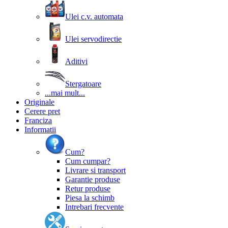
Ulei c.v. automata
Ulei servodirectie
Aditivi
Stergatoare
...mai mult...
Originale
Cerere pret
Franciza
Informatii
Cum?
Cum cumpar?
Livrare si transport
Garantie produse
Retur produse
Piesa la schimb
Intrebari frecvente