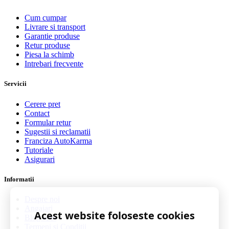
Cum cumpar
Livrare si transport
Garantie produse
Retur produse
Piesa la schimb
Intrebari frecvente
Servicii
Cerere pret
Contact
Formular retur
Sugestii si reclamatii
Franciza AutoKarma
Tutoriale
Asigurari
Informatii
Despre noi
Angajari
Acest website foloseste cookies
Blog auto
Termeni si Conditii