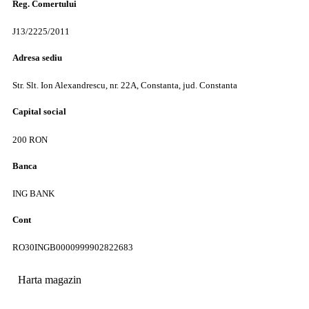
Reg. Comertului
J13/2225/2011
Adresa sediu
Str. Slt. Ion Alexandrescu, nr. 22A, Constanta, jud. Constanta
Capital social
200 RON
Banca
ING BANK
Cont
RO30INGB0000999902822683
Harta magazin