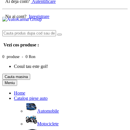
Ai deja cont?
Autentificare
Nu ai cont?
Inregistrare
Vezi cos produse :
0 produse - 0 Ron
Cosul tau este gol!
Cauta masina
Meniu
Home
Catalog piese auto
Automobile
Motociclete