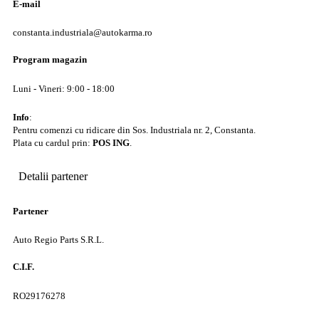
E-mail
constanta.industriala@autokarma.ro
Program magazin
Luni - Vineri: 9:00 - 18:00
Info
:
Pentru comenzi cu ridicare din Sos. Industriala nr. 2, Constanta.
Plata cu cardul prin:
POS ING
.
Detalii partener
Partener
Auto Regio Parts S.R.L.
C.I.F.
RO29176278