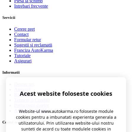
Piesa la schimb
Intrebari frecvente
Servicii
Cerere pret
Contact
Formular retur
Sugestii si reclamatii
Franciza AutoKarma
Tutoriale
Asigurari
Informatii
Despre noi
Angajari
Acest website foloseste cookies
Blog auto
Termeni si Conditii
Prelucrarea datelor
A.N.P.C. 0219551
Website-ul www.autokarma.ro foloseste module
cookies pentru a imbunatati experienta generala a
Contul meu
utilizatorului. Prin utilizarea website-ului nostru
sunteti de acord cu toate modulele cookies in