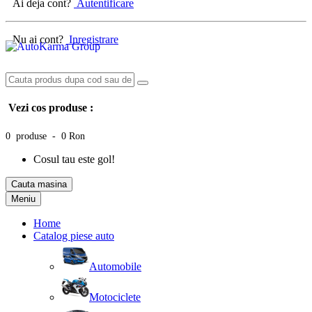
Ai deja cont?
Autentificare
Nu ai cont?
Inregistrare
Vezi cos produse :
0 produse - 0 Ron
Cosul tau este gol!
Cauta masina
Meniu
Home
Catalog piese auto
Automobile
Motociclete