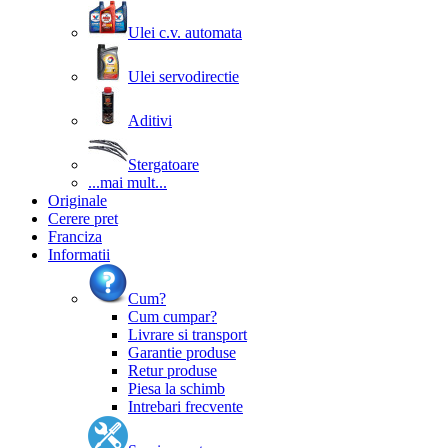
Ulei c.v. automata
Ulei servodirectie
Aditivi
Stergatoare
...mai mult...
Originale
Cerere pret
Franciza
Informatii
Cum?
Cum cumpar?
Livrare si transport
Garantie produse
Retur produse
Piesa la schimb
Intrebari frecvente