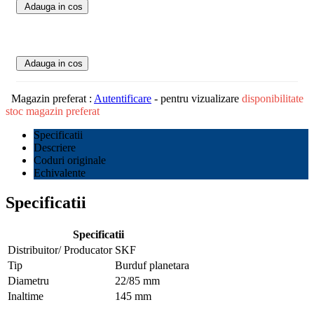
Adauga in cos
Adauga in cos
Magazin preferat :
Autentificare
- pentru vizualizare
disponibilitate
stoc magazin preferat
Specificatii
Descriere
Coduri originale
Echivalente
Specificatii
Specificatii
Distribuitor/ Producator
SKF
Tip
Burduf planetara
Diametru
22/85 mm
Inaltime
145 mm