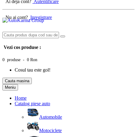
Ai deja cont?
Autentificare
Nu ai cont?
Inregistrare
Vezi cos produse :
0 produse - 0 Ron
Cosul tau este gol!
Cauta masina
Meniu
Home
Catalog piese auto
Automobile
Motociclete