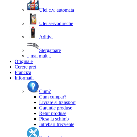
Ulei c.v. automata
Ulei servodirectie
Aditivi
Stergatoare
...mai mult...
Originale
Cerere pret
Franciza
Informatii
Cum?
Cum cumpar?
Livrare si transport
Garantie produse
Retur produse
Piesa la schimb
Intrebari frecvente