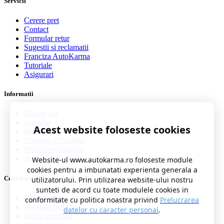
Servicii
Cerere pret
Contact
Formular retur
Sugestii si reclamatii
Franciza AutoKarma
Tutoriale
Asigurari
Informatii
Despre noi
Angajari
Acest website foloseste cookies
Blog auto
Termeni si Conditii
Prelucrarea datelor
A.N.P.C. 0219551
Website-ul www.autokarma.ro foloseste module
cookies pentru a imbunatati experienta generala a
Contul meu
utilizatorului. Prin utilizarea website-ului nostru
sunteti de acord cu toate modulele cookies in
Contul meu
conformitate cu politica noastra privind
Prelucrarea
Masinile mele
datelor cu caracter personal
.
Istoric comenzi